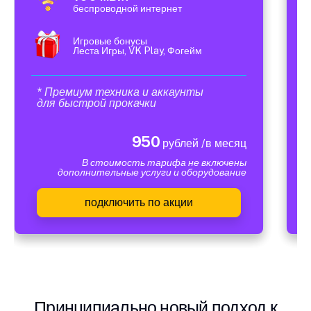
беспроводной интернет
Игровые бонусы
Леста Игры, VK Play, Фогейм
* Премиум техника и аккаунты
для быстрой прокачки
950
рублей /в месяц
В стоимость тарифа не включены
дополнительные услуги и оборудование
подключить по акции
Принципиально новый подход к