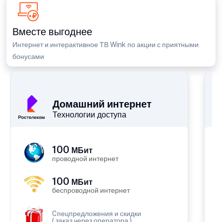
Вместе выгоднее
Интернет и интерактивное ТВ Wink по акции с приятными
бонусами
П
Домашний интернет
Технологии доступа
100
МБит
проводной интернет
100
МБит
беспроводной интернет
Cпецпредложения и скидки
( заказ через оператора )