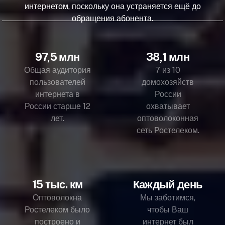
интернетом, поскольку она устраняется ещё до
обращения абонента.
97,5 млн
38,1 млн
Общая аудитория
7 из 10
пользователей
домохозяйств
интернета в
России
России старше 12
охватывает
лет.
оптоволоконная
сеть Ростелеком.
15 тыс. км
Каждый день
Оптоволокна
Мы заботимся,
Ростелеком было
чтобы Ваш
построено и
интернет был