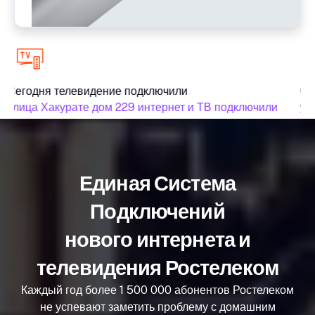
Сегодня телевидение подключили
Сег
улица Хакурате дом 229 интернет и ТВ подключили
ули
Единая Система
Подключений
нового интернета и
телевидения Ростелеком
Каждый год более 1 500 000 абонентов Ростелеком
не успевают заметить проблему с домашним