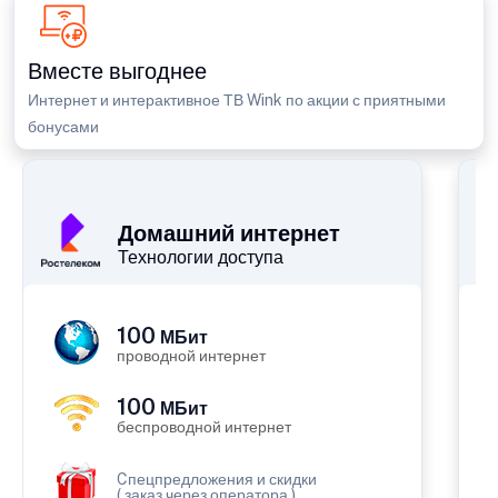
Вместе выгоднее
Интернет и интерактивное ТВ Wink по акции с приятными
бонусами
П
Домашний интернет
Технологии доступа
100
МБит
проводной интернет
100
МБит
беспроводной интернет
Cпецпредложения и скидки
( заказ через оператора )