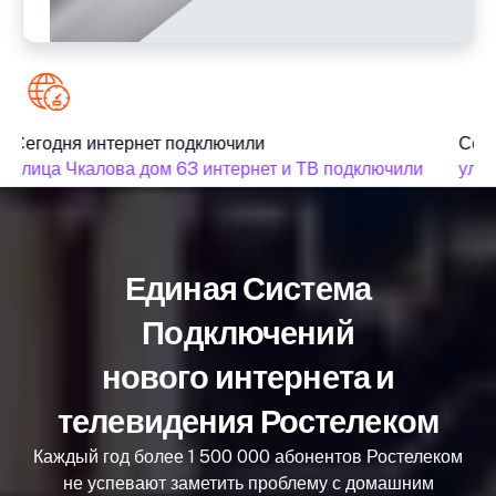
Сегодня интернет подключили
Сего
улица Чкалова дом 63 интернет и ТВ подключили
улиц
Единая Система
Подключений
нового интернета и
телевидения Ростелеком
Каждый год более 1 500 000 абонентов Ростелеком
не успевают заметить проблему с домашним