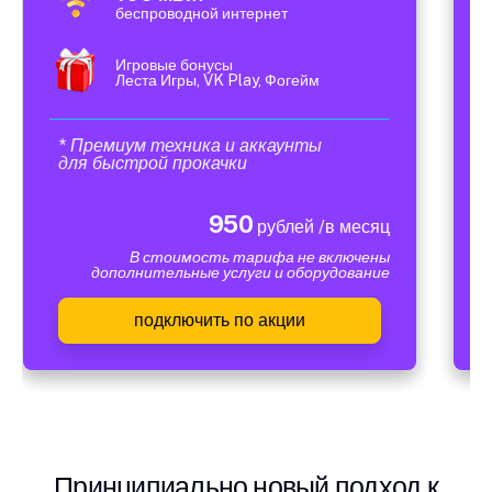
беспроводной интернет
Игровые бонусы
Леста Игры, VK Play, Фогейм
* Премиум техника и аккаунты
для быстрой прокачки
950
рублей /в месяц
В стоимость тарифа не включены
дополнительные услуги и оборудование
подключить по акции
Принципиально новый подход к