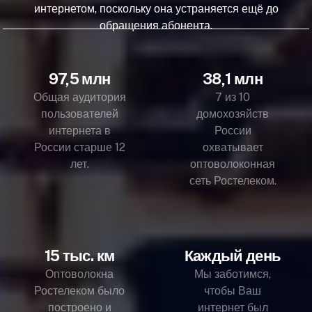
интернетом, поскольку она устраняется ещё до
обращения абонента.
97,5 млн
38,1 млн
Общая аудитория
7 из 10
пользователей
домохозяйств
интернета в
России
России старше 12
охватывает
лет.
оптоволоконная
сеть Ростелеком.
15 тыс. км
Каждый день
Оптоволокна
Мы заботимся,
Ростелеком было
чтобы Ваш
построено и
интернет был