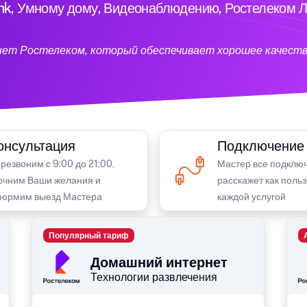
ink, Умному дому, Видеонаблюдению, Ростелеком Л
нет Ростелеком, который обеспечивает хорошее качеств
онсультация
Подключение
резвоним с 9:00 до 21:00,
Мастер все подключ
очним Ваши желания и
расскажет как поль
ормим выезд Мастера
каждой услугой
Популярный тариф
Домашний интернет
Технологии развлечения