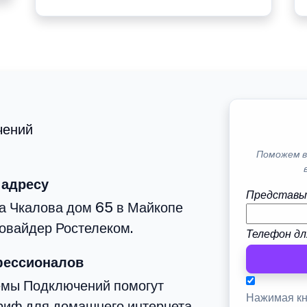
чений
Поможем в
 адресу
Представь
а Чкалова дом 65 в Майкопе
овайдер Ростелеком.
Телефон дл
фессионалов
емы Подключений помогут
Нажимая кн
риф для домашнего интернета