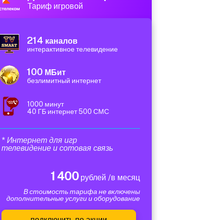
Тариф игровой
214
каналов
интерактивное телевидение
100
МБит
безлимитный интернет
1000 минут
40 ГБ интернет 500 СМС
* Интернет для игр
телевидение и сотовая связь
1 400
рублей /в месяц
В стоимость тарифа не включены
дополнительные услуги и оборудование
подключить по акции