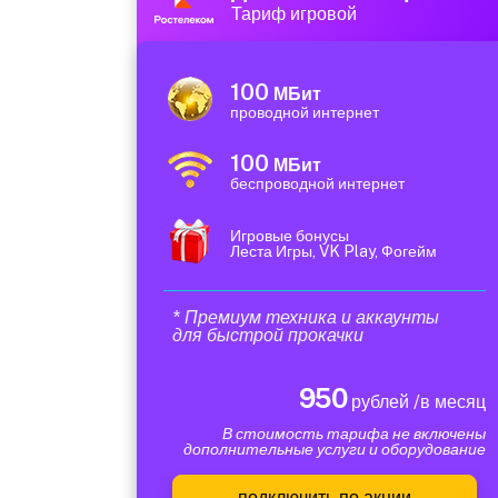
Тариф игровой
100
МБит
проводной интернет
100
МБит
беспроводной интернет
Игровые бонусы
Леста Игры, VK Play, Фогейм
* Премиум техника и аккаунты
для быстрой прокачки
950
рублей /в месяц
В стоимость тарифа не включены
дополнительные услуги и оборудование
подключить по акции