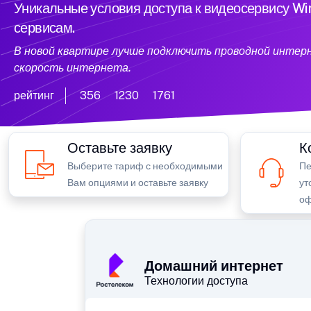
Уникальные условия доступа к видеосервису W
сервисам.
В новой квартире лучше подключить проводной интер
скорость интернета.
рейтинг
356
1230
1761
Оставьте заявку
К
Выберите тариф с необходимыми
Пе
Вам опциями и оставьте заявку
ут
оф
Домашний интернет
Технологии доступа