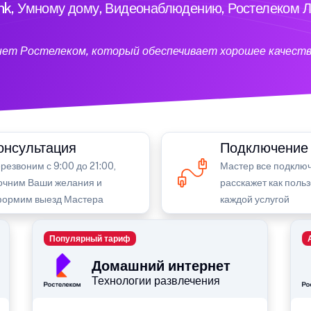
ink, Умному дому, Видеонаблюдению, Ростелеком Л
нет Ростелеком, который обеспечивает хорошее качеств
онсультация
Подключение
резвоним с 9:00 до 21:00,
Мастер все подключ
очним Ваши желания и
расскажет как поль
ормим выезд Мастера
каждой услугой
Популярный тариф
Домашний интернет
Технологии развлечения