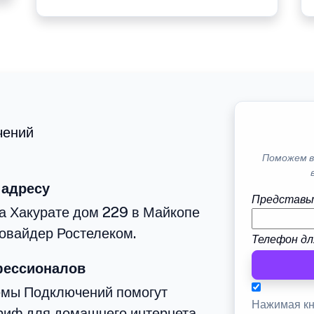
чений
Поможем в
 адресу
Представь
а Хакурате дом 229 в Майкопе
овайдер Ростелеком.
Телефон дл
фессионалов
емы Подключений помогут
Нажимая кн
риф для домашнего интернета