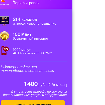
Тариф игровой
214
каналов
интерактивное телевидение
100
МБит
безлимитный интернет
1000 минут
40 ГБ интернет 500 СМС
* Интернет для игр
телевидение и сотовая связь
1 400
рублей /в месяц
В стоимость тарифа не включены
дополнительные услуги и оборудование
подключить по акции