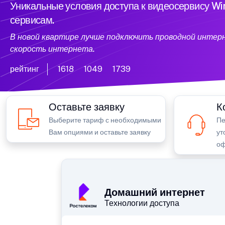
Уникальные условия доступа к видеосервису W
сервисам.
В новой квартире лучше подключить проводной интер
скорость интернета.
рейтинг
1618
1049
1739
Оставьте заявку
К
Выберите тариф с необходимыми
Пе
Вам опциями и оставьте заявку
ут
оф
Домашний интернет
Технологии доступа