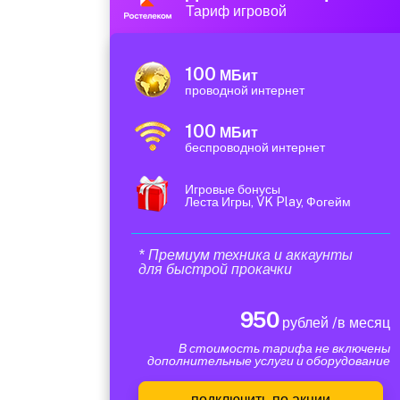
Тариф игровой
100
МБит
проводной интернет
100
МБит
беспроводной интернет
Игровые бонусы
Леста Игры, VK Play, Фогейм
* Премиум техника и аккаунты
для быстрой прокачки
950
рублей /в месяц
В стоимость тарифа не включены
дополнительные услуги и оборудование
подключить по акции