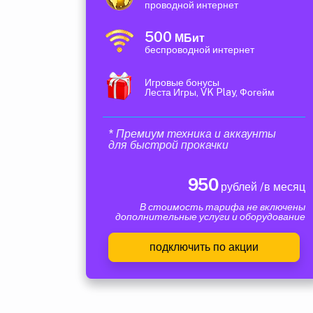
проводной интернет
500
МБит
беспроводной интернет
Игровые бонусы
Леста Игры, VK Play, Фогейм
* Премиум техника и аккаунты
для быстрой прокачки
950
рублей /в месяц
В стоимость тарифа не включены
дополнительные услуги и оборудование
подключить по акции