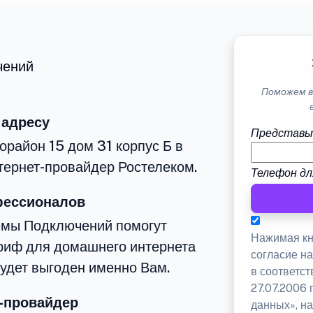
чений
Поможем в
 адресу
Представь
орайон 15 дом 31 корпус Б в
тернет-провайдер Ростелеком.
Телефон дл
фессионалов
емы Подключений помогут
Нажимая кн
риф для домашнего интернета
согласие н
будет выгоден именно Вам.
в соответс
27.07.2006
-провайдер
данных», на