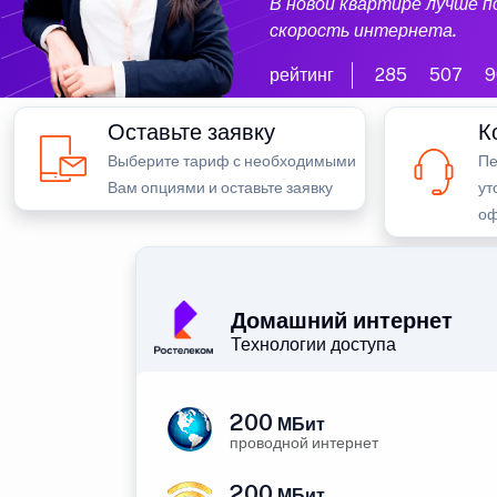
В новой квартире лучше 
скорость интернета.
рейтинг
285
507
9
Оставьте заявку
К
Выберите тариф с необходимыми
Пе
Вам опциями и оставьте заявку
ут
оф
Домашний интернет
Технологии доступа
200
МБит
проводной интернет
200
МБит