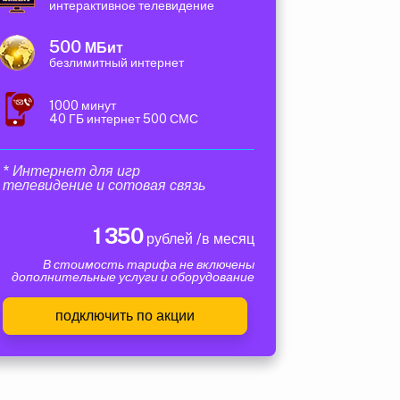
интерактивное телевидение
500
МБит
безлимитный интернет
1000 минут
40 ГБ интернет 500 СМС
* Интернет для игр
телевидение и сотовая связь
1 350
рублей /в месяц
В стоимость тарифа не включены
дополнительные услуги и оборудование
подключить по акции