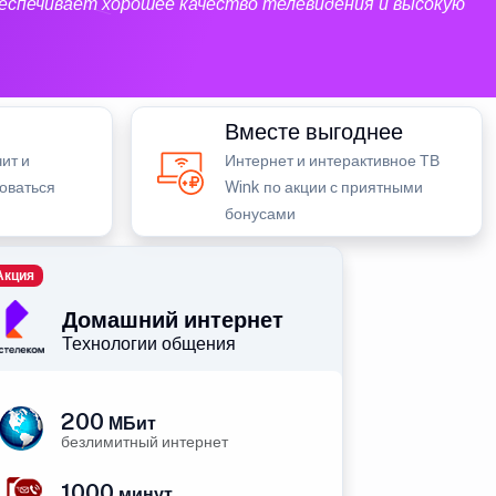
еспечивает хорошее качество телевидения и высокую
Вместе выгоднее
ит и
Интернет и интерактивное ТВ
зоваться
Wink по акции с приятными
бонусами
Акция
Домашний интернет
Технологии общения
200
МБит
безлимитный интернет
1000
минут