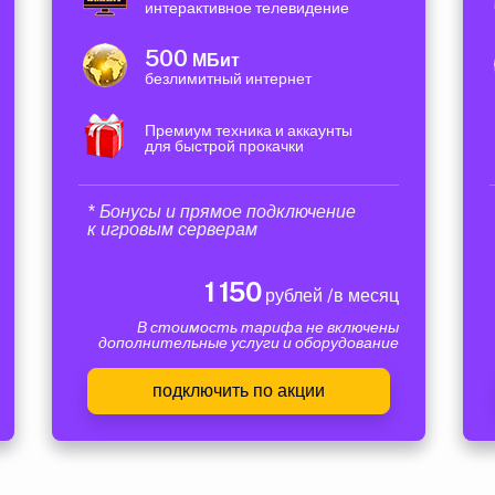
интерактивное телевидение
500
МБит
безлимитный интернет
Премиум техника и аккаунты
для быстрой прокачки
* Бонусы и прямое подключение
к игровым серверам
1 150
рублей /в месяц
В стоимость тарифа не включены
дополнительные услуги и оборудование
подключить по акции