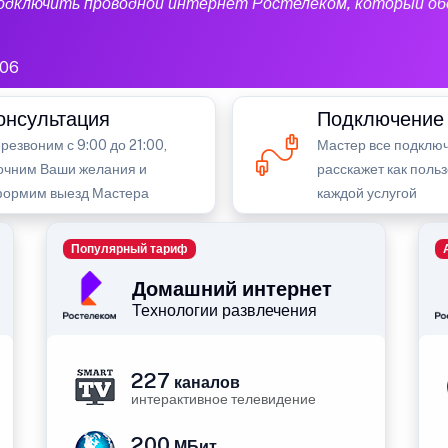
подключить проводной интернет Ростелеком, который об
06
онсультация
Подключение
резвоним с 9:00 до 21:00,
Мастер все подключ
очним Ваши желания и
расскажет как поль
ормим выезд Мастера
каждой услугой
Популярный тариф
Домашний интернет
Технологии развлечения
227
каналов
интерактивное телевидение
200
МБит