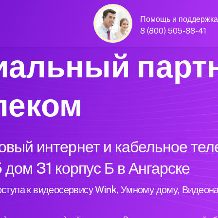
Помощь и поддержка
8 (800) 505-88-41
альный парт
леком
вый интернет и кабельное тел
 дом 31 корпус Б в Ангарске
ступа к видеосервису Wink, Умному дому, Видеон