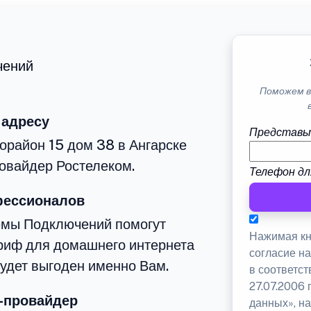
чений
Поможем в
 адресу
Представь
орайон 15 дом 38 в Ангарске
овайдер Ростелеком.
Телефон дл
фессионалов
емы Подключений помогут
Нажимая кн
риф для домашнего интернета
согласие н
будет выгоден именно Вам.
в соответс
27.07.2006
-провайдер
данных», на