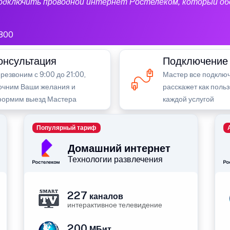
подключить проводной интернет Ростелеком, который об
800
онсультация
Подключение
резвоним с 9:00 до 21:00,
Мастер все подключ
очним Ваши желания и
расскажет как поль
ормим выезд Мастера
каждой услугой
Популярный тариф
Домашний интернет
Технологии развлечения
227
каналов
интерактивное телевидение
200
МБит