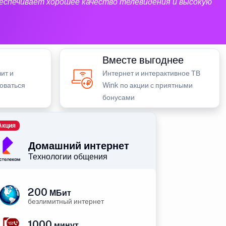
еспечивает хорошее качество телевидения и высокую
Вместе выгоднее
ит и
Интернет и интерактивное ТВ
зоваться
Wink по акции с приятными
бонусами
Акция
Домашний интернет
Технологии общения
200
МБит
безлимитный интернет
1000
минут