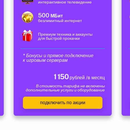
интерактивное телевидение
500
МБит
безлимитный интернет
Премиум техника и аккаунты
для быстрой прокачки
* Бонусы и прямое подключение
к игровым серверам
1 150
рублей /в месяц
В стоимость тарифа не включены
дополнительные услуги и оборудование
подключить по акции