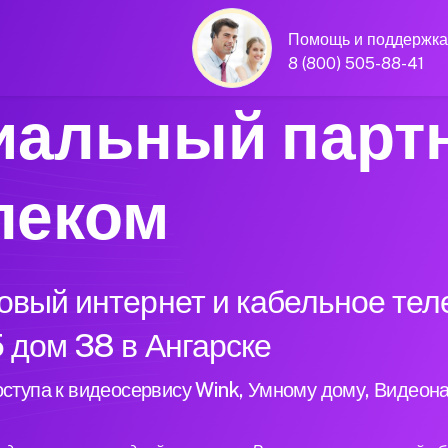
Помощь и поддержка
8 (800) 505-88-41
альный парт
леком
вый интернет и кабельное тел
 дом 38 в Ангарске
ступа к видеосервису Wink, Умному дому, Видеон