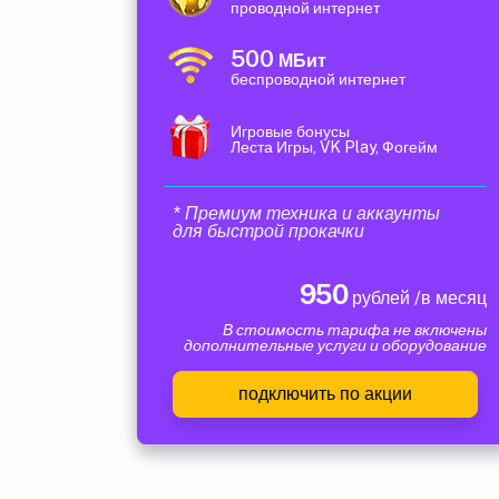
проводной интернет
500
МБит
беспроводной интернет
Игровые бонусы
Леста Игры, VK Play, Фогейм
* Премиум техника и аккаунты
для быстрой прокачки
950
рублей /в месяц
В стоимость тарифа не включены
дополнительные услуги и оборудование
подключить по акции