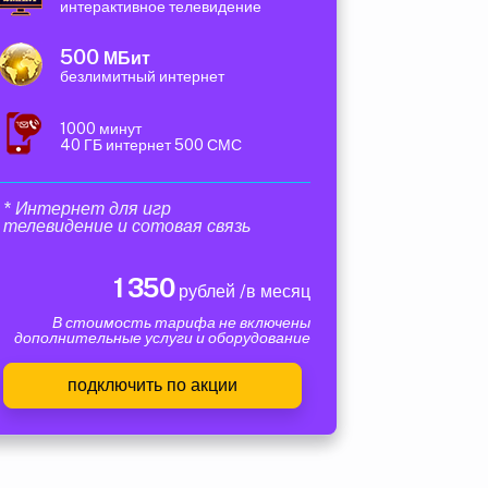
интерактивное телевидение
500
МБит
безлимитный интернет
1000 минут
40 ГБ интернет 500 СМС
* Интернет для игр
телевидение и сотовая связь
1 350
рублей /в месяц
В стоимость тарифа не включены
дополнительные услуги и оборудование
подключить по акции