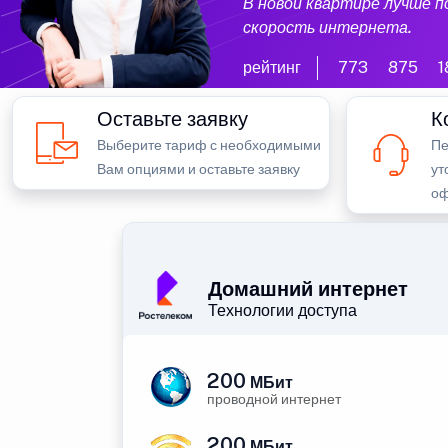
В новой квартире лучше 
скорость интернета.
рейтинг
773
875
1
Оставьте заявку
К
Выберите тариф с необходимыми
Пе
Вам опциями и оставьте заявку
ут
оф
Домашний интернет
Технологии доступа
200
МБит
проводной интернет
200
МБит