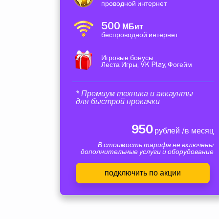
проводной интернет
500
МБит
беспроводной интернет
Игровые бонусы
Леста Игры, VK Play, Фогейм
* Премиум техника и аккаунты
для быстрой прокачки
950
рублей /в месяц
В стоимость тарифа не включены
дополнительные услуги и оборудование
подключить по акции