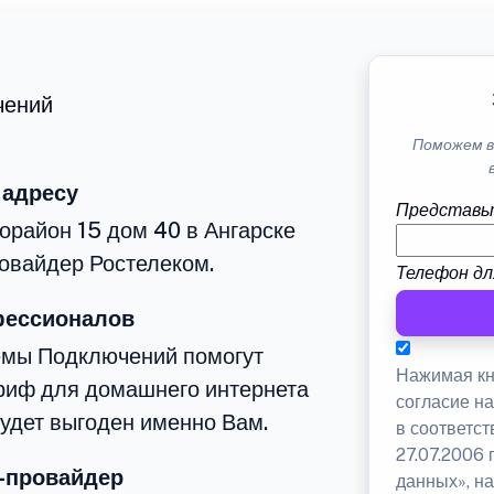
чений
Поможем в
 адресу
Представь
орайон 15 дом 40 в Ангарске
овайдер Ростелеком.
Телефон дл
фессионалов
емы Подключений помогут
Нажимая кн
риф для домашнего интернета
согласие н
будет выгоден именно Вам.
в соответс
27.07.2006
-провайдер
данных», на