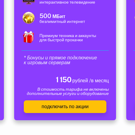
интерактивное телевидение
500
МБит
безлимитный интернет
Премиум техника и аккаунты
для быстрой прокачки
* Бонусы и прямое подключение
к игровым серверам
1 150
рублей /в месяц
В стоимость тарифа не включены
дополнительные услуги и оборудование
подключить по акции