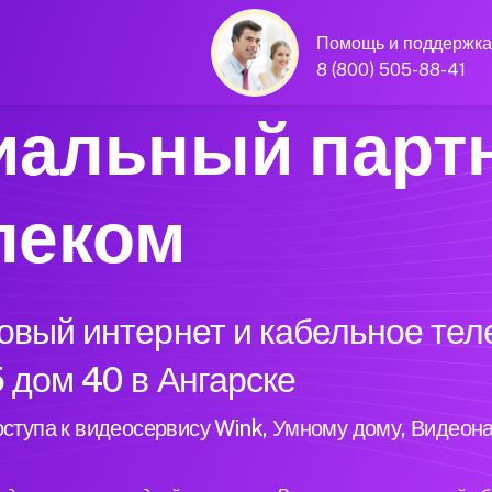
Помощь и поддержка
8 (800) 505-88-41
альный парт
леком
вый интернет и кабельное тел
 дом 40 в Ангарске
ступа к видеосервису Wink, Умному дому, Видеон