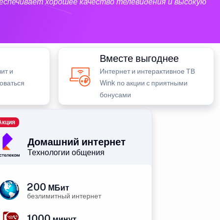
еспечивает хорошее качество телевидения и высокую
Вместе выгоднее
ит и
Интернет и интерактивное ТВ
зоваться
Wink по акции с приятными
бонусами
Акция
Домашний интернет
Технологии общения
200
МБит
безлимитный интернет
1000
минут