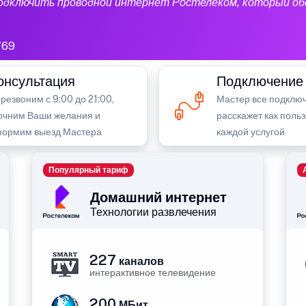
подключить проводной интернет Ростелеком, который об
769
онсультация
Подключение
резвоним с 9:00 до 21:00,
Мастер все подключ
очним Ваши желания и
расскажет как поль
ормим выезд Мастера
каждой услугой
Популярный тариф
Домашний интернет
Технологии развлечения
227
каналов
интерактивное телевидение
200
МБит