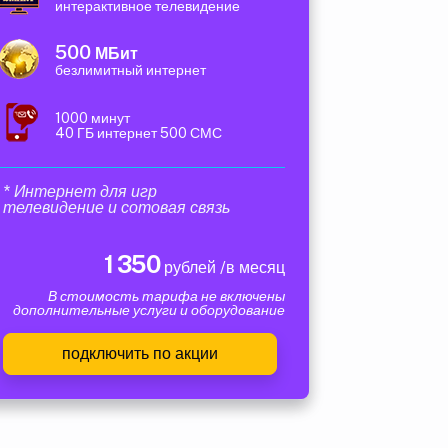
интерактивное телевидение
500
МБит
безлимитный интернет
1000 минут
40 ГБ интернет 500 СМС
* Интернет для игр
телевидение и сотовая связь
1 350
рублей /в месяц
В стоимость тарифа не включены
дополнительные услуги и оборудование
подключить по акции