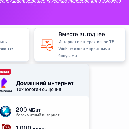
еспечивает хорошее качество телевидения и высокую
Вместе выгоднее
ит и
Интернет и интерактивное ТВ
зоваться
Wink по акции с приятными
бонусами
Акция
Домашний интернет
Технологии общения
200
МБит
безлимитный интернет
1 000
минут