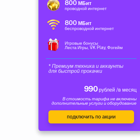
800
МБит
проводной интернет
800
МБит
беспроводной интернет
Игровые бонусы
Леста Игры, VK Play, Фогейм
* Премиум техника и аккаунты
для быстрой прокачки
990
рублей /в месяц
В стоимость тарифа не включены
дополнительные услуги и оборудование
подключить по акции