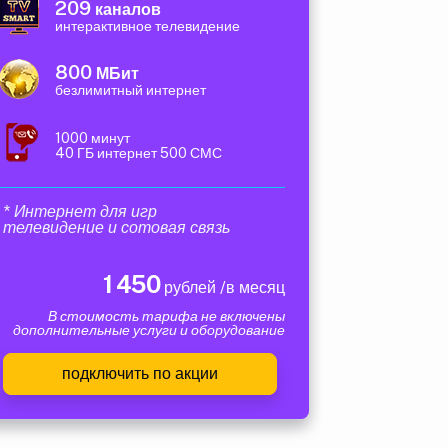
209
каналов
интерактивное телевидение
800
МБит
безлимитный интернет
1000 минут
40 ГБ интернет 500 СМС
* Интернет для игр
телевидение и сотовая связь
1 450
рублей /в месяц
В стоимость тарифа не включены
дополнительные услуги и оборудование
подключить по акции