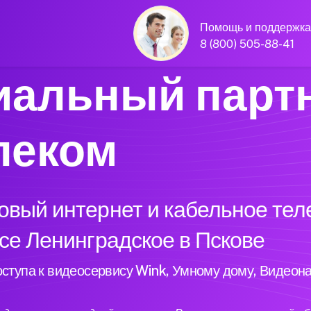
Помощь и поддержка
8 (800) 505-88-41
альный парт
леком
вый интернет и кабельное тел
се Ленинградское в Пскове
ступа к видеосервису Wink, Умному дому, Видеон