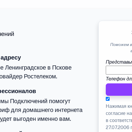
чений
Поможем в
 адресу
Представь
е Ленинградское в Пскове
овайдер Ростелеком.
Телефон дл
фессионалов
емы Подключений помогут
Нажимая кн
риф для домашнего интернета
согласие н
будет выгоден именно вам.
в соответс
27.07.2006