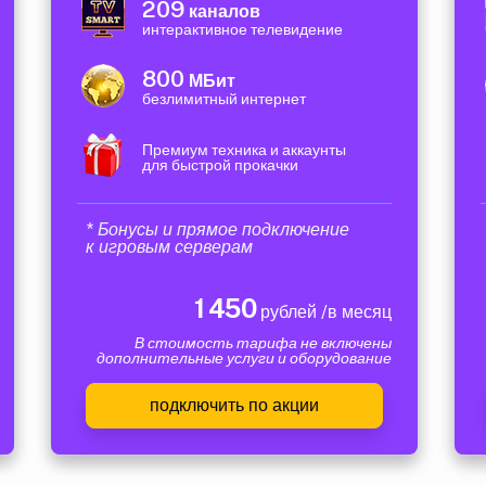
209
каналов
интерактивное телевидение
800
МБит
безлимитный интернет
Премиум техника и аккаунты
для быстрой прокачки
* Бонусы и прямое подключение
к игровым серверам
1 450
рублей /в месяц
В стоимость тарифа не включены
дополнительные услуги и оборудование
подключить по акции