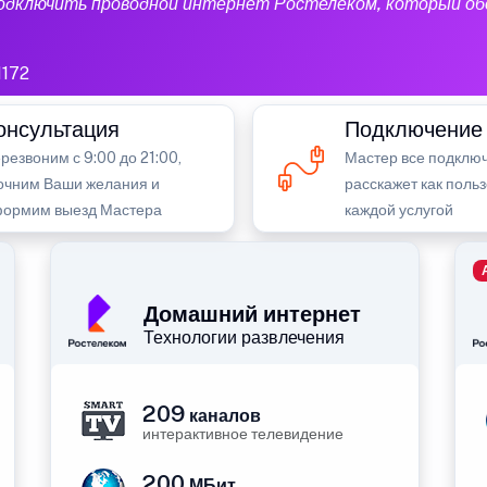
подключить проводной интернет Ростелеком, который об
1172
онсультация
Подключение
резвоним с 9:00 до 21:00,
Мастер все подключ
очним Ваши желания и
расскажет как поль
ормим выезд Мастера
каждой услугой
Домашний интернет
Технологии развлечения
209
каналов
интерактивное телевидение
200
МБит