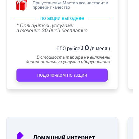
При установке Мастер все настроит и
проверит качество
по акции выгоднее
* Пользуйтесь услугами
в течение 30 дней бесплатно
0
650 рублей
/в месяц
В стоимость тарифа не включены
дополнительные услуги и оборудование
подключаем по акции
А
Домашний интернет