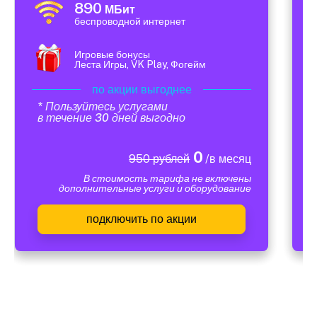
890
МБит
беспроводной интернет
Игровые бонусы
Леста Игры, VK Play, Фогейм
по акции выгоднее
* Пользуйтесь услугами
в течение 30 дней выгодно
0
950 рублей
/в месяц
В стоимость тарифа не включены
дополнительные услуги и оборудование
подключить по акции