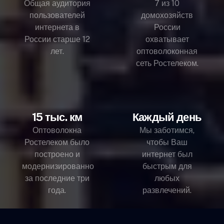
Общая аудитория
7 из 10
пользователей
домохозяйств
интернета в
России
России старше 12
охватывает
лет.
оптоволоконная
сеть Ростелеком.
15 тыс. км
Каждый день
Оптоволокна
Мы заботимся,
Ростелеком было
чтобы Ваш
построено и
интернет был
модернизированно
быстрым для
за последние три
любых
года.
развлечений.