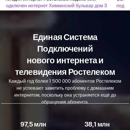
подключен интернет Химкинский бульвар дом 3
подклю
Единая Система
Подключений
нового интернета и
телевидения Ростелеком
Каждый год более 1 500 000 абонентов Ростелеком
не успевают заметить проблему с домашним
интернетом, поскольку она устраняется ещё до
обращения абонента.
97,5 млн
38,1 млн