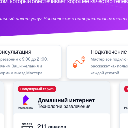
ом, который обеспечивает хорошее качество теле
кальный пакет услуг Ростелеком с интерактивным телев
онсультация
Подключение
резвоним с 9:00 до 21:00,
Мастер все подключ
очним Ваши желания и
расскажет как поль
ормим выезд Мастера
каждой услугой
Популярный тариф
Домашний интернет
Технологии развлечения
211
каналов