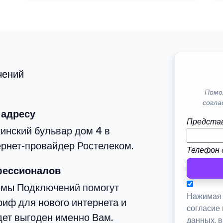
чений
Помо
согла
 адресу
Представ
инский бульвар дом 4 в
рнет-провайдер Ростелеком.
Телефон 
фессионалов
емы Подключений помогут
Нажимая 
иф для нового интернета и
согласие
дет выгоден именно Вам.
данных, 