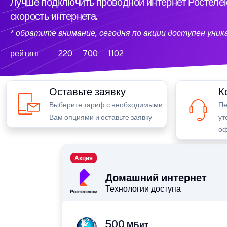
Лучше подключить проводной интернет Ростелек
скорость интернета.
* обратите внимание, сегодня по акции доступен уни
рейтинг
220
700
1102
Оставьте заявку
К
Выберите тариф с необходимыми
Пе
Вам опциями и оставьте заявку
ут
оф
Акция
Домашний интернет
Технологии доступа
500
МБит