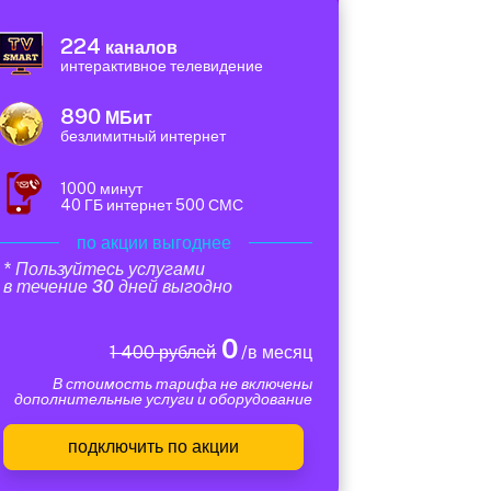
224
каналов
интерактивное телевидение
890
МБит
безлимитный интернет
1000 минут
40 ГБ интернет 500 СМС
по акции выгоднее
* Пользуйтесь услугами
в течение 30 дней выгодно
0
1 400 рублей
/в месяц
В стоимость тарифа не включены
дополнительные услуги и оборудование
подключить по акции