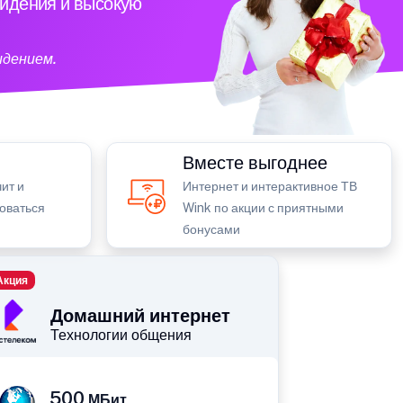
видения и высокую
идением.
Вместе выгоднее
ит и
Интернет и интерактивное ТВ
зоваться
Wink по акции с приятными
бонусами
Акция
Домашний интернет
Технологии общения
500
МБит