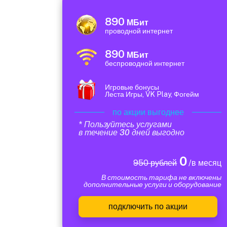
890
МБит
проводной интернет
890
МБит
беспроводной интернет
Игровые бонусы
Леста Игры, VK Play, Фогейм
по акции выгоднее
* Пользуйтесь услугами
в течение 30 дней выгодно
0
950 рублей
/в месяц
В стоимость тарифа не включены
дополнительные услуги и оборудование
подключить по акции