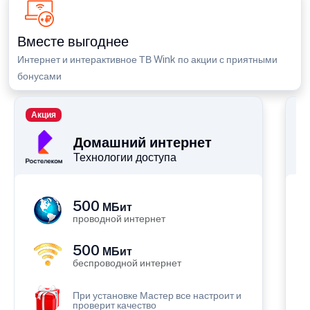
Вместе выгоднее
Интернет и интерактивное ТВ Wink по акции с приятными
бонусами
Акция
П
Домашний интернет
Технологии доступа
500
МБит
проводной интернет
500
МБит
беспроводной интернет
При установке Мастер все настроит и
проверит качество