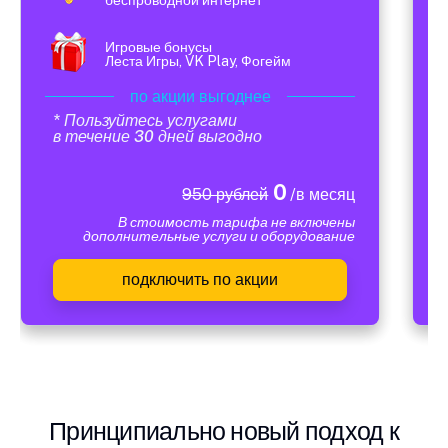
Игровые бонусы
Леста Игры, VK Play, Фогейм
по акции выгоднее
* Пользуйтесь услугами
в течение 30 дней выгодно
0
950 рублей
/в месяц
В стоимость тарифа не включены
дополнительные услуги и оборудование
подключить по акции
Принципиально новый подход к