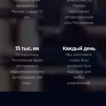
пользователей
домохозяйств
интернета в
России
России старше 12
охватывает
лет.
оптоволоконная
сеть Ростелеком.
15 тыс. км
Каждый день
Оптоволокна
Мы заботимся,
Ростелеком было
чтобы Ваш
построено и
интернет был
модернизированно
быстрым для
за последние три
любых
года.
развлечений.