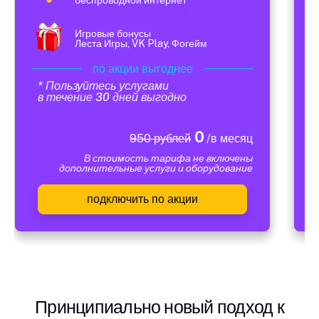
Игровые бонусы
Леста Игры, VK Play, Фогейм
по акции выгоднее
* Пользуйтесь услугами
в течение 30 дней выгодно
0
950 рублей
/в месяц
В стоимость тарифа не включены
дополнительные услуги и оборудование
подключить по акции
Принципиально новый подход к