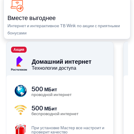
Вместе выгоднее
Интернет и интерактивное ТВ Wink по акции с приятными
бонусами
Акция
П
Домашний интернет
Технологии доступа
500
МБит
проводной интернет
500
МБит
беспроводной интернет
При установке Мастер все настроит и
проверит качество