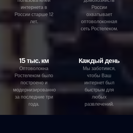
пользователей
домохозяйств
интернета в
России
России старше 12
охватывает
лет.
оптоволоконная
сеть Ростелеком.
15 тыс. км
Каждый день
Оптоволокна
Мы заботимся,
Ростелеком было
чтобы Ваш
построено и
интернет был
модернизированно
быстрым для
за последние три
любых
года.
развлечений.