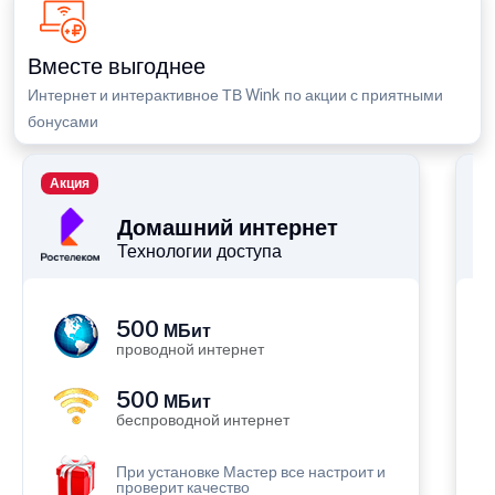
Вместе выгоднее
Интернет и интерактивное ТВ Wink по акции с приятными
бонусами
Акция
П
Домашний интернет
Технологии доступа
500
МБит
проводной интернет
500
МБит
беспроводной интернет
При установке Мастер все настроит и
проверит качество