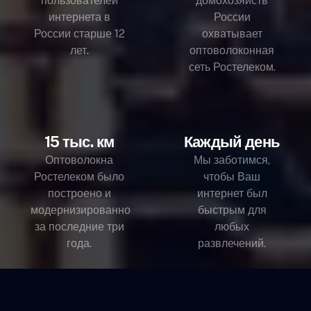
пользователей
домохозяйств
интернета в
России
России старше 12
охватывает
лет.
оптоволоконная
сеть Ростелеком.
15 тыс. км
Каждый день
Оптоволокна
Мы заботимся,
Ростелеком было
чтобы Ваш
построено и
интернет был
модернизированно
быстрым для
за последние три
любых
года.
развлечений.