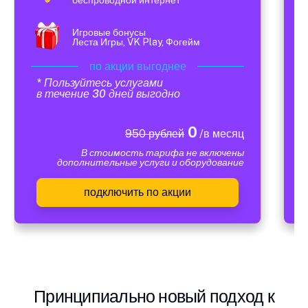
Игровые бонусы
Леста Игры, VK Play, Фогейм
по акции выгоднее
* Пользуйтесь услугами
в течение 30 дней выгодно
0
950 рублей
/в месяц
В стоимость тарифа не включены
дополнительные услуги и оборудование
подключить по акции
Принципиально новый подход к