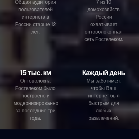
Общая аудитория
7 из 10
пользователей
домохозяйств
интернета в
России
России старше 12
охватывает
лет.
оптоволоконная
сеть Ростелеком.
15 тыс. км
Каждый день
Оптоволокна
Мы заботимся,
Ростелеком было
чтобы Ваш
построено и
интернет был
модернизированно
быстрым для
за последние три
любых
года.
развлечений.