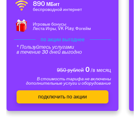
890
МБит
беспроводной интернет
Игровые бонусы
Леста Игры, VK Play, Фогейм
по акции выгоднее
* Пользуйтесь услугами
в течение 30 дней выгодно
0
950 рублей
/в месяц
В стоимость тарифа не включены
дополнительные услуги и оборудование
подключить по акции