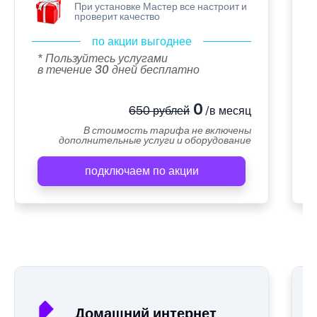
При установке Мастер все настроит и
проверит качество
по акции выгоднее
* Пользуйтесь услугами
в течение 30 дней бесплатно
0
650 рублей
/в месяц
В стоимость тарифа не включены
дополнительные услуги и оборудование
подключаем по акции
А
Домашний интернет