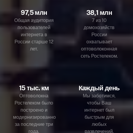
97,5 млн
38,1 млн
Общая аудитория
7 из 10
пользователей
домохозяйств
интернета в
России
России старше 12
охватывает
лет.
оптоволоконная
сеть Ростелеком.
15 тыс. км
Каждый день
Оптоволокна
Мы заботимся,
Ростелеком было
чтобы Ваш
построено и
интернет был
модернизированно
быстрым для
за последние три
любых
года.
развлечений.