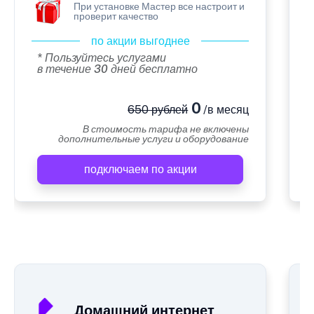
При установке Мастер все настроит и
проверит качество
по акции выгоднее
* Пользуйтесь услугами
в течение 30 дней бесплатно
0
650 рублей
/в месяц
В стоимость тарифа не включены
дополнительные услуги и оборудование
подключаем по акции
А
Домашний интернет