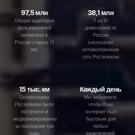
97,5 млн
38,1 млн
Общая аудитория
7 из 10
пользователей
домохозяйств
интернета в
России
России старше 12
охватывает
лет.
оптоволоконная
сеть Ростелеком.
15 тыс. км
Каждый день
Оптоволокна
Мы заботимся,
Ростелеком было
чтобы Ваш
построено и
интернет был
модернизированно
быстрым для
за последние три
любых
года.
развлечений.