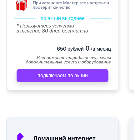
При установке Мастер все настроит и
проверит качество
по акции выгоднее
* Пользуйтесь услугами
в течение 30 дней бесплатно
0
650 рублей
/в месяц
В стоимость тарифа не включены
дополнительные услуги и оборудование
подключаем по акции
А
Домашний интернет