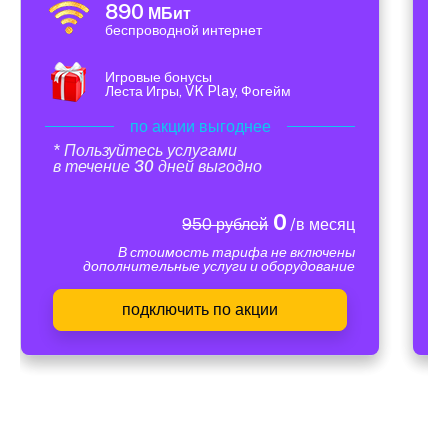
890
МБит
беспроводной интернет
Игровые бонусы
Леста Игры, VK Play, Фогейм
по акции выгоднее
* Пользуйтесь услугами
в течение 30 дней выгодно
0
950 рублей
/в месяц
В стоимость тарифа не включены
дополнительные услуги и оборудование
подключить по акции