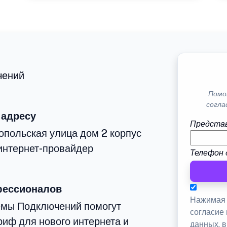
чений
Помо
согла
 адресу
Представ
опольская улица дом 2 корпус
интернет-провайдер
Телефон 
фессионалов
Нажимая 
емы Подключений помогут
согласие
иф для нового интернета и
данных, 