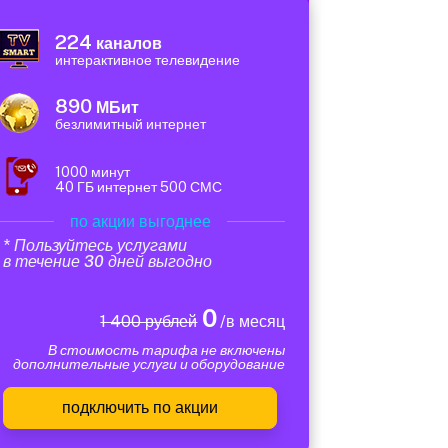
224
каналов
интерактивное телевидение
890
МБит
безлимитный интернет
1000 минут
40 ГБ интернет 500 СМС
по акции выгоднее
* Пользуйтесь услугами
в течение 30 дней выгодно
0
1 400 рублей
/в месяц
В стоимость тарифа не включены
дополнительные услуги и оборудование
подключить по акции