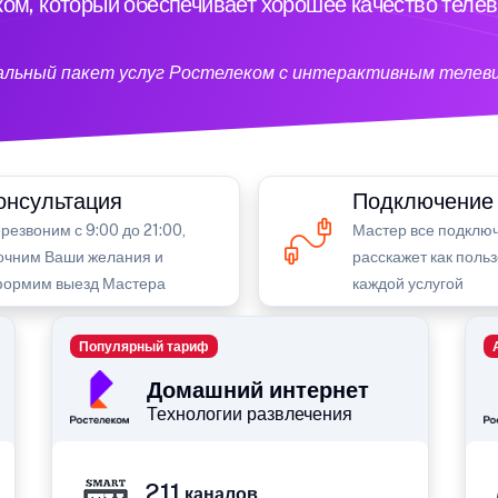
ом, который обеспечивает хорошее качество теле
кальный пакет услуг Ростелеком с интерактивным телев
онсультация
Подключение
резвоним с 9:00 до 21:00,
Мастер все подключ
очним Ваши желания и
расскажет как поль
ормим выезд Мастера
каждой услугой
Популярный тариф
Домашний интернет
Технологии развлечения
211
каналов