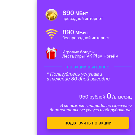
890
МБит
проводной интернет
890
МБит
беспроводной интернет
Игровые бонусы
Леста Игры, VK Play, Фогейм
по акции выгоднее
* Пользуйтесь услугами
в течение 30 дней выгодно
0
950 рублей
/в месяц
В стоимость тарифа не включены
дополнительные услуги и оборудование
подключить по акции