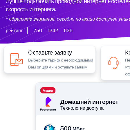
Лучше подключить проводной интернет Ростелек
скорость интернета.
* обратите внимание, сегодня по акции доступен уни
рейтинг
750
1242
635
Оставьте заявку
К
Выберите тариф с необходимыми
Пе
Вам опциями и оставьте заявку
ут
оф
Акция
Домашний интернет
Технологии доступа
500
МБит