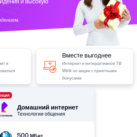
видения и высокую
идением.
Вместе выгоднее
ит и
Интернет и интерактивное ТВ
зоваться
Wink по акции с приятными
бонусами
Акция
Домашний интернет
Технологии общения
500
МБит