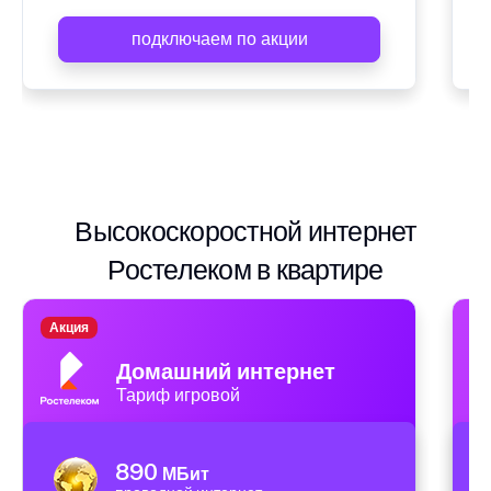
подключаем по акции
Высокоскоростной интернет
Ростелеком в квартире
Акция
А
Домашний интернет
Тариф игровой
890
МБит