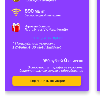
проводной интернет
890
МБит
беспроводной интернет
Игровые бонусы
Леста Игры, VK Play, Фогейм
по акции выгоднее
* Пользуйтесь услугами
в течение 30 дней выгодно
0
950 рублей
/в месяц
В стоимость тарифа не включены
дополнительные услуги и оборудование
подключить по акции