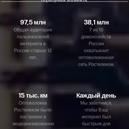
обращения абонента.
97,5 млн
38,1 млн
Общая аудитория
7 из 10
пользователей
домохозяйств
интернета в
России
России старше 12
охватывает
лет.
оптоволоконная
сеть Ростелеком.
15 тыс. км
Каждый день
Оптоволокна
Мы заботимся,
Ростелеком было
чтобы Ваш
построено и
интернет был
модернизированно
быстрым для