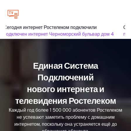
Сегодня интернет Ростелеком подключили
Сег
подключен интернет Черноморский бульвар дом 4
под
Единая Система
Подключений
нового интернета и
телевидения Ростелеком
Каждый год более 1 500 000 абонентов Ростелеком
не успевают заметить проблему с домашним
интернетом, поскольку она устраняется ещё до