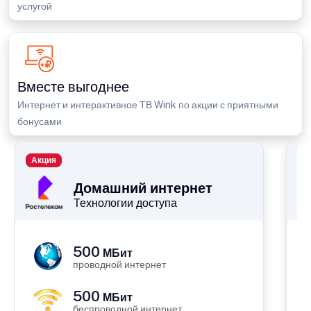
услугой
Вместе выгоднее
Интернет и интерактивное ТВ Wink по акции с приятными
бонусами
Акция
П
Домашний интернет
Технологии доступа
500
МБит
проводной интернет
500
МБит
беспроводной интернет