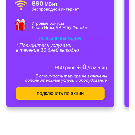
890
МБит
беспроводной интернет
Игровые бонусы
Леста Игры, VK Play, Фогейм
по акции выгоднее
* Пользуйтесь услугами
в течение 30 дней выгодно
0
950 рублей
/в месяц
В стоимость тарифа не включены
дополнительные услуги и оборудование
подключить по акции