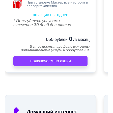
При установке Мастер все настроит и
проверит качество
по акции выгоднее
* Пользуйтесь услугами
в течение 30 дней бесплатно
0
650 рублей
/в месяц
В стоимость тарифа не включены
дополнительные услуги и оборудование
подключаем по акции
А
Домашний интернет