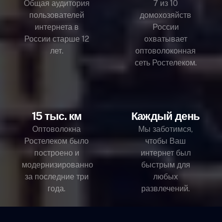
Общая аудитория
7 из 10
пользователей
домохозяйств
интернета в
России
России старше 12
охватывает
лет.
оптоволоконная
сеть Ростелеком.
15 тыс. км
Каждый день
Оптоволокна
Мы заботимся,
Ростелеком было
чтобы Ваш
построено и
интернет был
модернизированно
быстрым для
за последние три
любых
года.
развлечений.