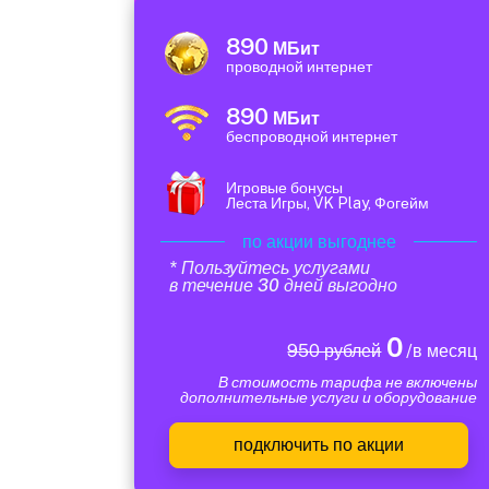
890
МБит
проводной интернет
890
МБит
беспроводной интернет
Игровые бонусы
Леста Игры, VK Play, Фогейм
по акции выгоднее
* Пользуйтесь услугами
в течение 30 дней выгодно
0
950 рублей
/в месяц
В стоимость тарифа не включены
дополнительные услуги и оборудование
подключить по акции