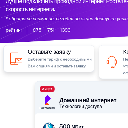
Лучше подключить проводной интернет Ростелек
скорость интернета.
* обратите внимание, сегодня по акции доступен уни
рейтинг
875
751
1393
Оставьте заявку
К
Выберите тариф с необходимыми
Пе
Вам опциями и оставьте заявку
ут
оф
Акция
Домашний интернет
Технологии доступа
500
МБит