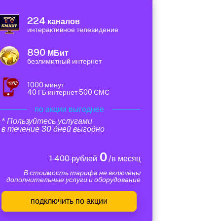
224
каналов
интерактивное телевидение
890
МБит
безлимитный интернет
1000 минут
40 ГБ интернет 500 СМС
по акции выгоднее
* Пользуйтесь услугами
в течение 30 дней выгодно
0
1 400 рублей
/в месяц
В стоимость тарифа не включены
дополнительные услуги и оборудование
подключить по акции