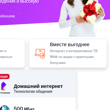
видения и высокую
идением.
Вместе выгоднее
ит и
Интернет и интерактивное ТВ
зоваться
Wink по акции с приятными
бонусами
Акция
Домашний интернет
Технологии общения
500
МБит