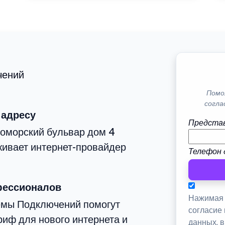
чений
Помо
согла
 адресу
Представ
номорский бульвар дом 4
живает интернет-провайдер
Телефон 
фессионалов
Нажимая 
емы Подключений помогут
согласие
иф для нового интернета и
данных, 