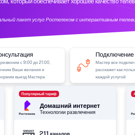
ом, который обеспечивает хорошее качество теле
кальный пакет услуг Ростелеком с интерактивным телев
онсультация
Подключение
резвоним с 9:00 до 21:00,
Мастер все подключ
очним Ваши желания и
расскажет как поль
ормим выезд Мастера
каждой услугой
Популярный тариф
Домашний интернет
Технологии развлечения
211
каналов