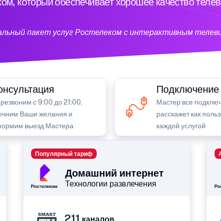
ом, который обеспечивает хорошее качество теле
кальный пакет услуг Ростелеком с интерактивным телев
онсультация
Подключение
резвоним с 9:00 до 21:00,
Мастер все подключ
очним Ваши желания и
расскажет как поль
ормим выезд Мастера
каждой услугой
Популярный тариф
Домашний интернет
Технологии развлечения
211
каналов