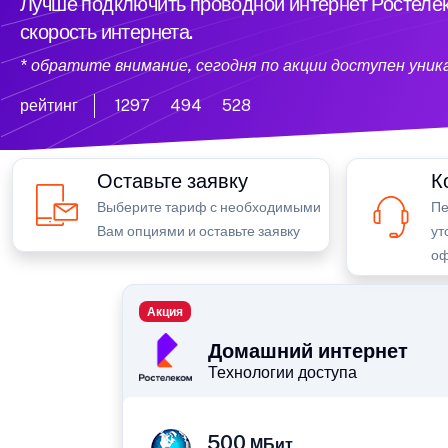
Лучше подключить проводной интернет Ростелек
скорость интернета.
* обратите внимание, сегодня по акции доступен уни
рейтинг
1297
494
528
Оставьте заявку
К
Выберите тариф с необходимыми
Пе
Вам опциями и оставьте заявку
ут
оф
Акция
Домашний интернет
Технологии доступа
500
МБит