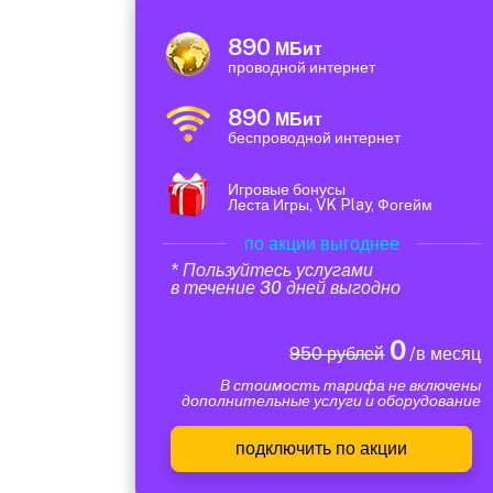
890
МБит
проводной интернет
890
МБит
беспроводной интернет
Игровые бонусы
Леста Игры, VK Play, Фогейм
по акции выгоднее
* Пользуйтесь услугами
в течение 30 дней выгодно
0
950 рублей
/в месяц
В стоимость тарифа не включены
дополнительные услуги и оборудование
подключить по акции