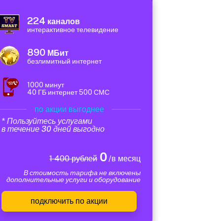
224
каналов
интерактивное телевидение
890
МБит
безлимитный интернет
1000 минут
40 ГБ интернет 500 СМС
по акции выгоднее
* Пользуйтесь услугами
в течение 30 дней выгодно
0
1 400 рублей
/в месяц
В стоимость тарифа не включены
дополнительные услуги и оборудование
подключить по акции