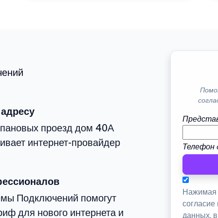
чений
Помо
согла
 адресу
Представ
епановых проезд дом 40А
живает интернет-провайдер
Телефон 
фессионалов
Нажимая 
емы Подключений помогут
согласие
иф для нового интернета и
данных, 