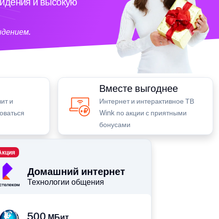
видения и высокую
идением.
Вместе выгоднее
ит и
Интернет и интерактивное ТВ
зоваться
Wink по акции с приятными
бонусами
Акция
Домашний интернет
Технологии общения
500
МБит