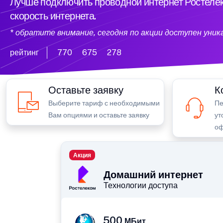
Лучше подключить проводной интернет Ростелек
скорость интернета.
* обратите внимание, сегодня по акции доступен уни
рейтинг
770
675
278
Оставьте заявку
К
Выберите тариф с необходимыми
Пе
Вам опциями и оставьте заявку
ут
оф
Акция
Домашний интернет
Технологии доступа
500
МБит