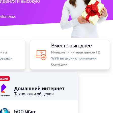
видения и высокую
идением.
Вместе выгоднее
ит и
Интернет и интерактивное ТВ
зоваться
Wink по акции с приятными
бонусами
Акция
Домашний интернет
Технологии общения
500
МБит