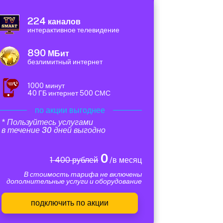
224
каналов
интерактивное телевидение
890
МБит
безлимитный интернет
1000 минут
40 ГБ интернет 500 СМС
по акции выгоднее
* Пользуйтесь услугами
в течение 30 дней выгодно
0
1 400 рублей
/в месяц
В стоимость тарифа не включены
дополнительные услуги и оборудование
подключить по акции