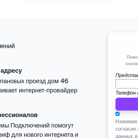
чений
Помо
согла
 адресу
Представ
епановых проезд дом 46
живает интернет-провайдер
Телефон 
фессионалов
Нажимая 
емы Подключений помогут
согласие
иф для нового интернета и
данных, 