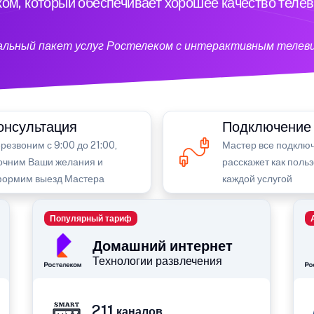
ом, который обеспечивает хорошее качество теле
кальный пакет услуг Ростелеком с интерактивным телев
онсультация
Подключение
резвоним с 9:00 до 21:00,
Мастер все подключ
очним Ваши желания и
расскажет как поль
ормим выезд Мастера
каждой услугой
Популярный тариф
Домашний интернет
Технологии развлечения
211
каналов