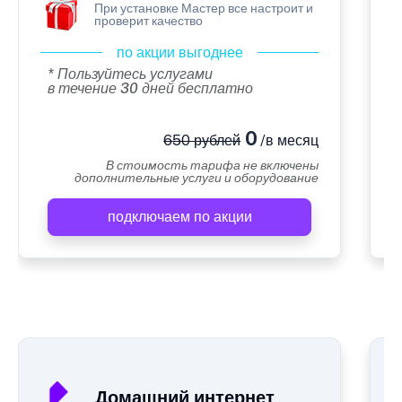
При установке Мастер все настроит и
проверит качество
по акции выгоднее
* Пользуйтесь услугами
в течение 30 дней бесплатно
0
650 рублей
/в месяц
В стоимость тарифа не включены
дополнительные услуги и оборудование
подключаем по акции
А
Домашний интернет