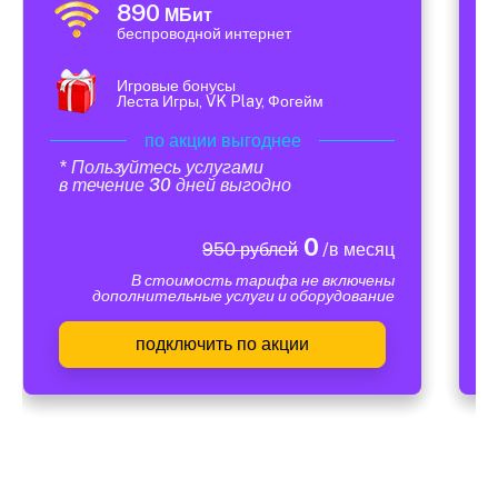
890
МБит
беспроводной интернет
Игровые бонусы
Леста Игры, VK Play, Фогейм
по акции выгоднее
* Пользуйтесь услугами
в течение 30 дней выгодно
0
950 рублей
/в месяц
В стоимость тарифа не включены
дополнительные услуги и оборудование
подключить по акции