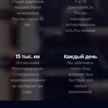
Общая аудитория
7 из 10
пользователей
домохозяйств
интернета в
России
России старше 12
охватывает
лет.
оптоволоконная
сеть Ростелеком.
15 тыс. км
Каждый день
Оптоволокна
Мы заботимся,
Ростелеком было
чтобы Ваш
построено и
интернет был
модернизированно
быстрым для
за последние три
любых
года.
развлечений.