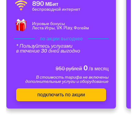
890
МБит
беспроводной интернет
Игровые бонусы
Леста Игры, VK Play, Фогейм
по акции выгоднее
* Пользуйтесь услугами
в течение 30 дней выгодно
0
950 рублей
/в месяц
В стоимость тарифа не включены
дополнительные услуги и оборудование
подключить по акции