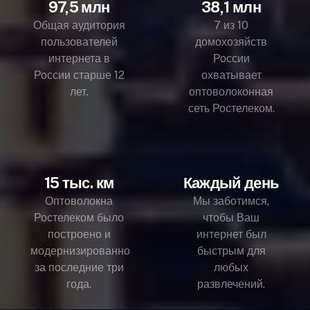
97,5 млн
38,1 млн
Общая аудитория
7 из 10
пользователей
домохозяйств
интернета в
России
России старше 12
охватывает
лет.
оптоволоконная
сеть Ростелеком.
15 тыс. км
Каждый день
Оптоволокна
Мы заботимся,
Ростелеком было
чтобы Ваш
построено и
интернет был
модернизированно
быстрым для
за последние три
любых
года.
развлечений.