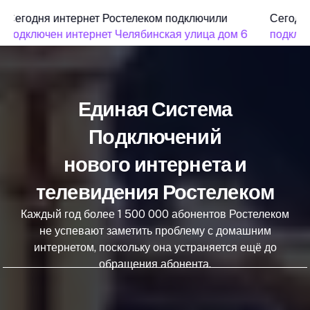
Сегодня интернет Ростелеком подключили
Сегодня
подключен интернет Челябинская улица дом 6
подключ
Единая Система
Подключений
нового интернета и
телевидения Ростелеком
Каждый год более 1 500 000 абонентов Ростелеком
не успевают заметить проблему с домашним
интернетом, поскольку она устраняется ещё до
обращения абонента.