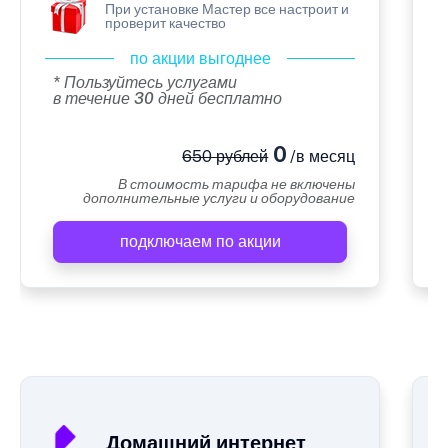
При установке Мастер все настроит и
проверит качество
по акции выгоднее
* Пользуйтесь услугами
в течение 30 дней бесплатно
0
650 рублей
/в месяц
В стоимость тарифа не включены
дополнительные услуги и оборудование
подключаем по акции
А
Домашний интернет