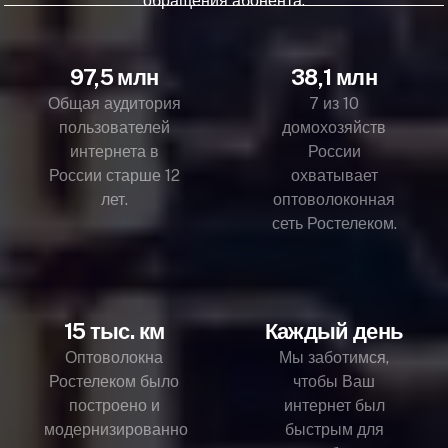
обращения абонента.
97,5 млн
38,1 млн
Общая аудитория
7 из 10
пользователей
домохозяйств
интернета в
России
России старше 12
охватывает
лет.
оптоволоконная
сеть Ростелеком.
15 тыс. км
Каждый день
Оптоволокна
Мы заботимся,
Ростелеком было
чтобы Ваш
построено и
интернет был
модернизированно
быстрым для