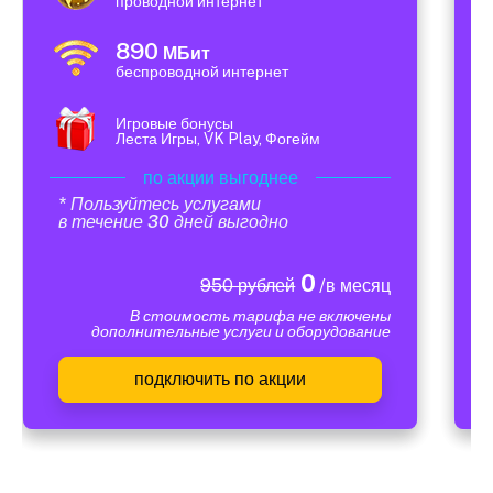
проводной интернет
890
МБит
беспроводной интернет
Игровые бонусы
Леста Игры, VK Play, Фогейм
по акции выгоднее
* Пользуйтесь услугами
в течение 30 дней выгодно
0
950 рублей
/в месяц
В стоимость тарифа не включены
дополнительные услуги и оборудование
подключить по акции