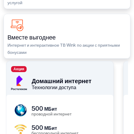
услугой
Вместе выгоднее
Интернет и интерактивное ТВ Wink по акции с приятными
бонусами
Акция
П
Домашний интернет
Технологии доступа
500
МБит
проводной интернет
500
МБит
беспроводной интернет