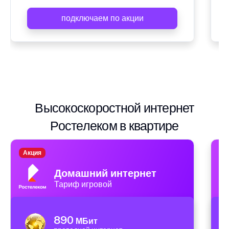
подключаем по акции
Высокоскоростной интернет
Ростелеком в квартире
Акция
А
Домашний интернет
Тариф игровой
890
МБит