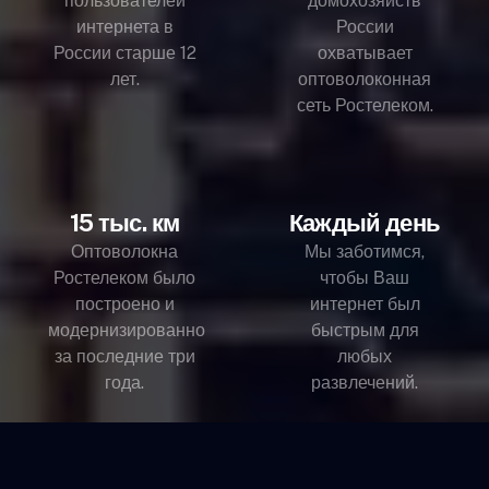
пользователей
домохозяйств
интернета в
России
России старше 12
охватывает
лет.
оптоволоконная
сеть Ростелеком.
15 тыс. км
Каждый день
Оптоволокна
Мы заботимся,
Ростелеком было
чтобы Ваш
построено и
интернет был
модернизированно
быстрым для
за последние три
любых
года.
развлечений.