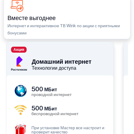
Вместе выгоднее
Интернет и интерактивное ТВ Wink по акции с приятными
бонусами
Акция
П
Домашний интернет
Технологии доступа
500
МБит
проводной интернет
500
МБит
беспроводной интернет
При установке Мастер все настроит и
проверит качество