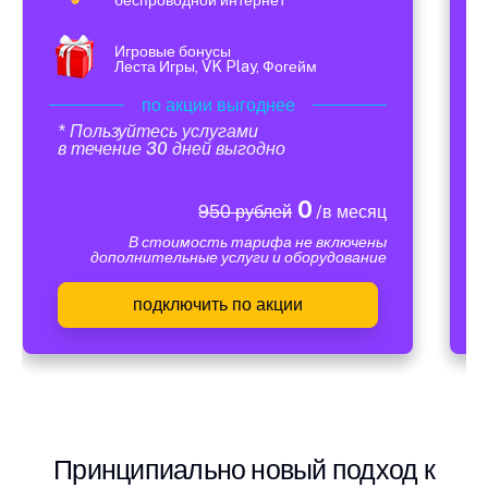
Игровые бонусы
Леста Игры, VK Play, Фогейм
по акции выгоднее
* Пользуйтесь услугами
в течение 30 дней выгодно
0
950 рублей
/в месяц
В стоимость тарифа не включены
дополнительные услуги и оборудование
подключить по акции
Принципиально новый подход к