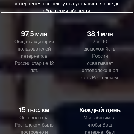
интернетом, поскольку она устраняется ещё до
обращения абонента.
97,5 млн
38,1 млн
Общая аудитория
7 из 10
пользователей
домохозяйств
интернета в
России
России старше 12
охватывает
лет.
оптоволоконная
сеть Ростелеком.
15 тыс. км
Каждый день
Оптоволокна
Мы заботимся,
Ростелеком было
чтобы Ваш
построено и
интернет был