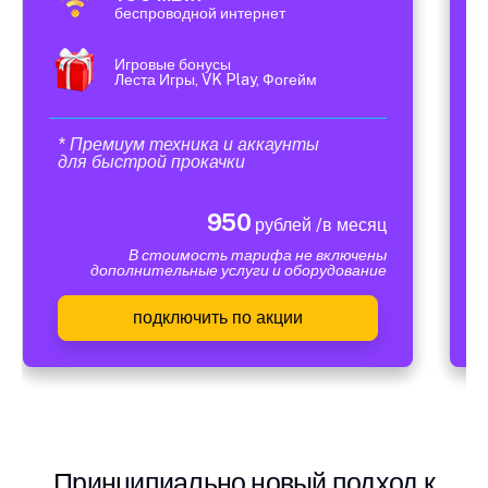
беспроводной интернет
Игровые бонусы
Леста Игры, VK Play, Фогейм
* Премиум техника и аккаунты
для быстрой прокачки
950
рублей /в месяц
В стоимость тарифа не включены
дополнительные услуги и оборудование
подключить по акции
Принципиально новый подход к