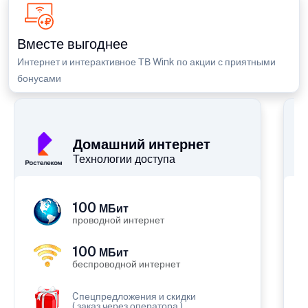
Вместе выгоднее
Интернет и интерактивное ТВ Wink по акции с приятными
бонусами
П
Домашний интернет
Технологии доступа
100
МБит
проводной интернет
100
МБит
беспроводной интернет
Cпецпредложения и скидки
( заказ через оператора )