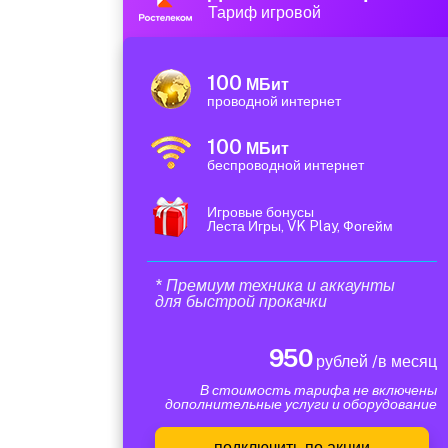
Тариф игровой
100
МБит
проводной интернет
100
МБит
беспроводной интернет
Игровые бонусы
Леста Игры, VK Play, Фогейм
* Премиум техника и аккаунты
для быстрой прокачки
950
рублей /в месяц
В стоимость тарифа не включены
дополнительные услуги и оборудование
подключить по акции