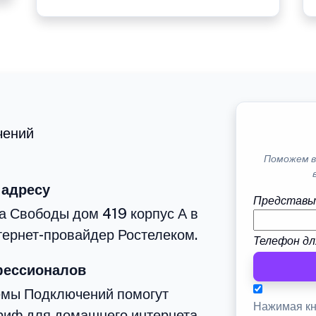
чений
Поможем в
 адресу
Представь
а Свободы дом 419 корпус А в
тернет-провайдер Ростелеком.
Телефон дл
фессионалов
емы Подключений помогут
Нажимая кн
риф для домашнего интернета