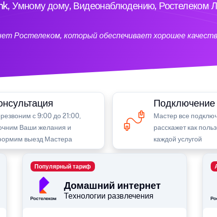
ink, Умному дому, Видеонаблюдению, Ростелеком Л
нет Ростелеком, который обеспечивает хорошее качеств
онсультация
Подключение
резвоним с 9:00 до 21:00,
Мастер все подключ
очним Ваши желания и
расскажет как поль
ормим выезд Мастера
каждой услугой
Популярный тариф
Домашний интернет
Технологии развлечения