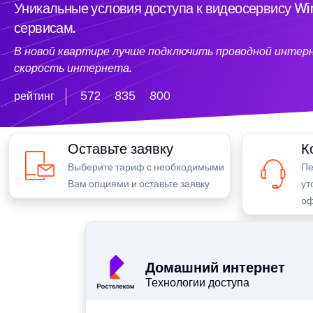
Уникальные условия доступа к видеосервису W
сервисам.
В новой квартире лучше подключить проводной интер
скорость интернета.
рейтинг
572
835
800
Оставьте заявку
К
Выберите тариф с необходимыми
Пе
Вам опциями и оставьте заявку
ут
оф
Домашний интернет
Технологии доступа