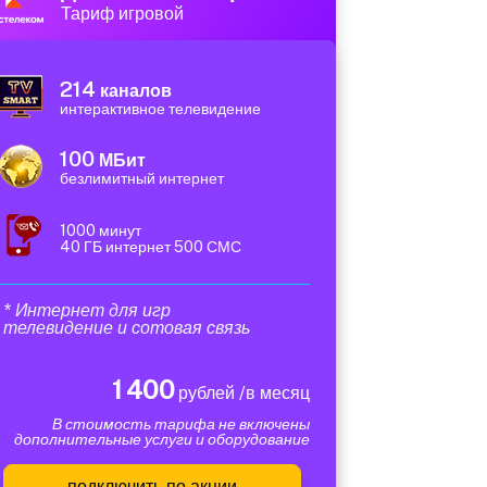
Тариф игровой
214
каналов
интерактивное телевидение
100
МБит
безлимитный интернет
1000 минут
40 ГБ интернет 500 СМС
* Интернет для игр
телевидение и сотовая связь
1 400
рублей /в месяц
В стоимость тарифа не включены
дополнительные услуги и оборудование
подключить по акции