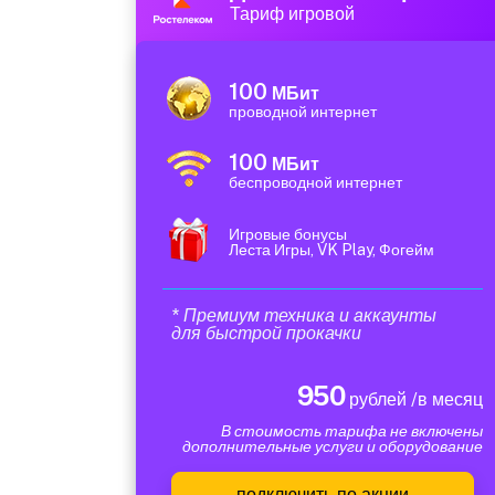
Тариф игровой
100
МБит
проводной интернет
100
МБит
беспроводной интернет
Игровые бонусы
Леста Игры, VK Play, Фогейм
* Премиум техника и аккаунты
для быстрой прокачки
950
рублей /в месяц
В стоимость тарифа не включены
дополнительные услуги и оборудование
подключить по акции