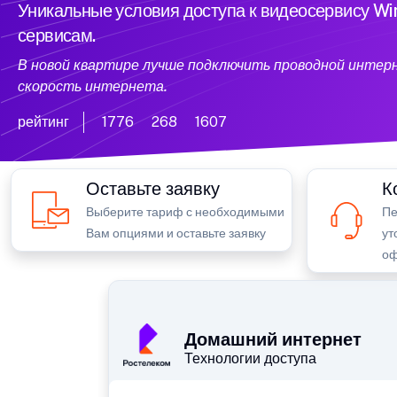
Уникальные условия доступа к видеосервису W
сервисам.
В новой квартире лучше подключить проводной интер
скорость интернета.
рейтинг
1776
268
1607
Оставьте заявку
К
Выберите тариф с необходимыми
Пе
Вам опциями и оставьте заявку
ут
оф
Домашний интернет
Технологии доступа