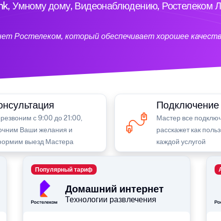
ink, Умному дому, Видеонаблюдению, Ростелеком Л
нет Ростелеком, который обеспечивает хорошее качеств
онсультация
Подключение
резвоним с 9:00 до 21:00,
Мастер все подключ
очним Ваши желания и
расскажет как поль
ормим выезд Мастера
каждой услугой
Популярный тариф
Домашний интернет
Технологии развлечения