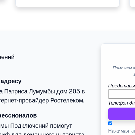
чений
Поможем в
 адресу
Представь
ца Патриса Лумумбы дом 205 в
тернет-провайдер Ростелеком.
Телефон дл
фессионалов
емы Подключений помогут
Нажимая кн
риф для домашнего интернета