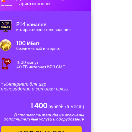
Тариф игровой
214
каналов
интерактивное телевидение
100
МБит
безлимитный интернет
1000 минут
40 ГБ интернет 500 СМС
* Интернет для игр
телевидение и сотовая связь
1 400
рублей /в месяц
В стоимость тарифа не включены
дополнительные услуги и оборудование
подключить по акции