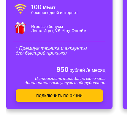
100
МБит
беспроводной интернет
Игровые бонусы
Леста Игры, VK Play, Фогейм
* Премиум техника и аккаунты
для быстрой прокачки
950
рублей /в месяц
В стоимость тарифа не включены
дополнительные услуги и оборудование
подключить по акции