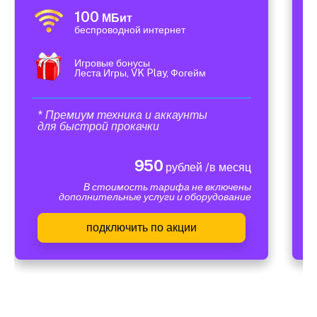
100
МБит
беспроводной интернет
Игровые бонусы
Леста Игры, VK Play, Фогейм
* Премиум техника и аккаунты
для быстрой прокачки
950
рублей /в месяц
В стоимость тарифа не включены
дополнительные услуги и оборудование
подключить по акции