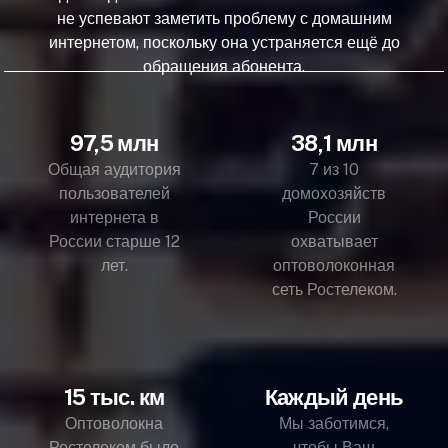
не успевают заметить проблему с домашним
интернетом, поскольку она устраняется ещё до
обращения абонента.
97,5 млн
38,1 млн
Общая аудитория
7 из 10
пользователей
домохозяйств
интернета в
России
России старше 12
охватывает
лет.
оптоволоконная
сеть Ростелеком.
15 тыс. км
Каждый день
Оптоволокна
Мы заботимся,
Ростелеком было
чтобы Ваш