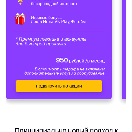
беспроводной интернет
Игровые бонусы
Леста Игры, VK Play, Фогейм
* Премиум техника и аккаунты
для быстрой прокачки
950
рублей /в месяц
В стоимость тарифа не включены
дополнительные услуги и оборудование
подключить по акции
Принципиально новый подход к