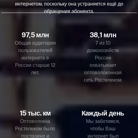
интернетом, поскольку она устраняется ещё до
обращения абонента.
97,5 млн
38,1 млн
Общая аудитория
7 из 10
пользователей
домохозяйств
интернета в
России
России старше 12
охватывает
лет.
оптоволоконная
сеть Ростелеком.
15 тыс. км
Каждый день
Оптоволокна
Мы заботимся,
Ростелеком было
чтобы Ваш
построено и
интернет был