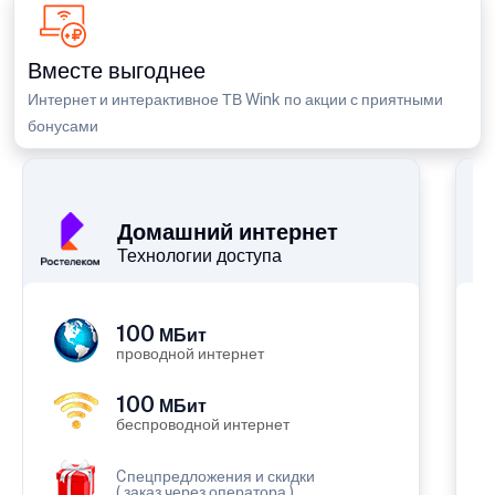
Вместе выгоднее
Интернет и интерактивное ТВ Wink по акции с приятными
бонусами
П
Домашний интернет
Технологии доступа
100
МБит
проводной интернет
100
МБит
беспроводной интернет
Cпецпредложения и скидки
( заказ через оператора )