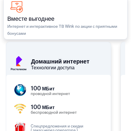
Вместе выгоднее
Интернет и интерактивное ТВ Wink по акции с приятными
бонусами
П
Домашний интернет
Технологии доступа
100
МБит
проводной интернет
100
МБит
беспроводной интернет
Cпецпредложения и скидки
( заказ через оператора )