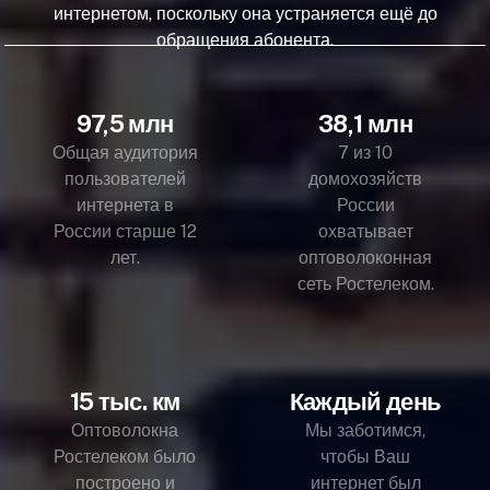
интернетом, поскольку она устраняется ещё до
обращения абонента.
97,5 млн
38,1 млн
Общая аудитория
7 из 10
пользователей
домохозяйств
интернета в
России
России старше 12
охватывает
лет.
оптоволоконная
сеть Ростелеком.
15 тыс. км
Каждый день
Оптоволокна
Мы заботимся,
Ростелеком было
чтобы Ваш
построено и
интернет был