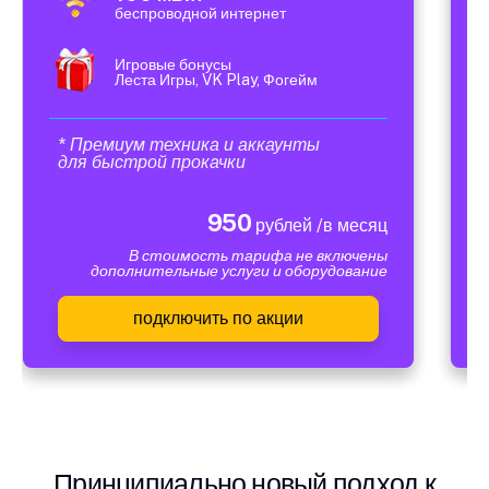
беспроводной интернет
Игровые бонусы
Леста Игры, VK Play, Фогейм
* Премиум техника и аккаунты
для быстрой прокачки
950
рублей /в месяц
В стоимость тарифа не включены
дополнительные услуги и оборудование
подключить по акции
Принципиально новый подход к