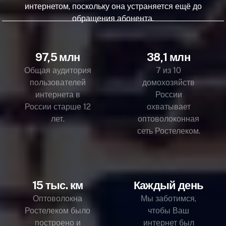
интернетом, поскольку она устраняется ещё до
обращения абонента.
97,5 млн
38,1 млн
Общая аудитория
7 из 10
пользователей
домохозяйств
интернета в
России
России старше 12
охватывает
лет.
оптоволоконная
сеть Ростелеком.
15 тыс. км
Каждый день
Оптоволокна
Мы заботимся,
Ростелеком было
чтобы Ваш
построено и
интернет был