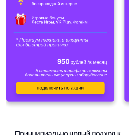
беспроводной интернет
Игровые бонусы
Леста Игры, VK Play, Фогейм
* Премиум техника и аккаунты
для быстрой прокачки
950
рублей /в месяц
В стоимость тарифа не включены
дополнительные услуги и оборудование
подключить по акции
Принципиально новый подход к