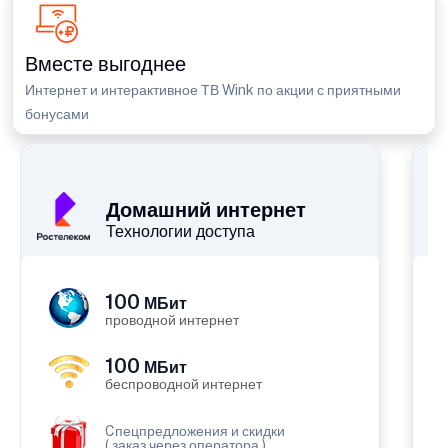
Вместе выгоднее
Интернет и интерактивное ТВ Wink по акции с приятными
бонусами
П
Домашний интернет
Технологии доступа
100
МБит
проводной интернет
100
МБит
беспроводной интернет
Cпецпредложения и скидки
( заказ через оператора )