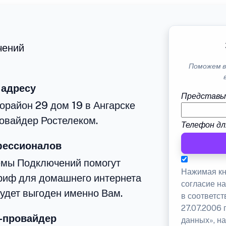
чений
Поможем в
 адресу
Представь
орайон 29 дом 19 в Ангарске
овайдер Ростелеком.
Телефон дл
фессионалов
емы Подключений помогут
Нажимая кн
риф для домашнего интернета
согласие н
будет выгоден именно Вам.
в соответс
27.07.2006
-провайдер
данных», на