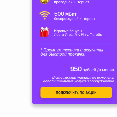
проводной интернет
500
МБит
беспроводной интернет
Игровые бонусы
Леста Игры, VK Play, Фогейм
* Премиум техника и аккаунты
для быстрой прокачки
950
рублей /в месяц
В стоимость тарифа не включены
дополнительные услуги и оборудование
подключить по акции