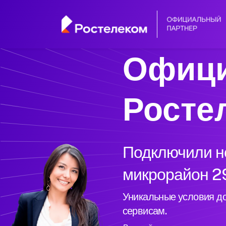
Офици
Росте
Подключили но
микрорайон 29
Уникальные условия до
сервисам.