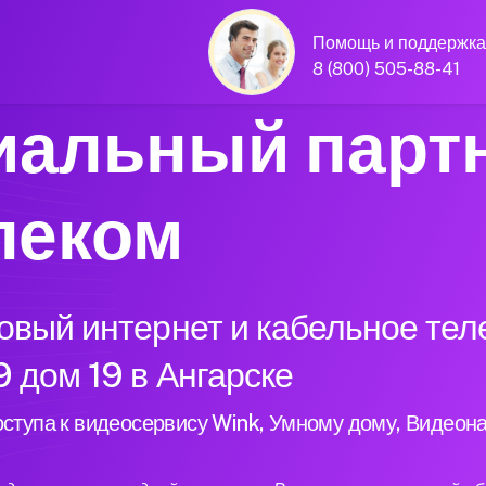
Помощь и поддержка
8 (800) 505-88-41
альный парт
леком
вый интернет и кабельное тел
 дом 19 в Ангарске
ступа к видеосервису Wink, Умному дому, Видеон