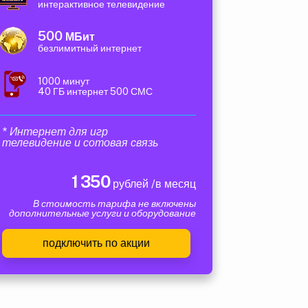
интерактивное телевидение
500
МБит
безлимитный интернет
1000 минут
40 ГБ интернет 500 СМС
* Интернет для игр
телевидение и сотовая связь
1 350
рублей /в месяц
В стоимость тарифа не включены
дополнительные услуги и оборудование
подключить по акции