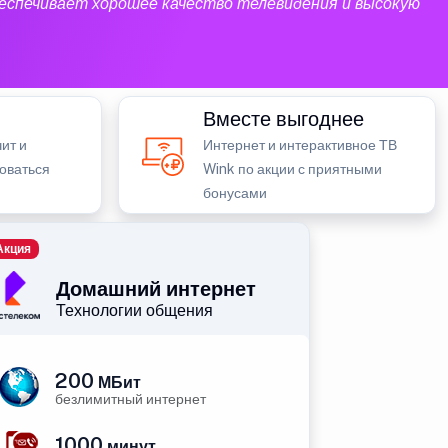
еспечивает хорошее качество телевидения и высокую
Вместе выгоднее
ит и
Интернет и интерактивное ТВ
зоваться
Wink по акции с приятными
бонусами
Акция
Домашний интернет
Технологии общения
200
МБит
безлимитный интернет
1000
минут