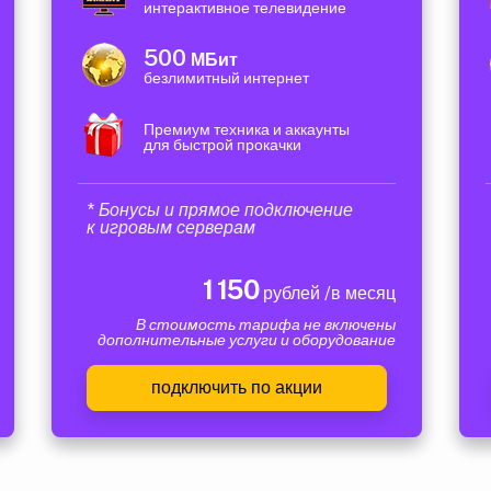
интерактивное телевидение
500
МБит
безлимитный интернет
Премиум техника и аккаунты
для быстрой прокачки
* Бонусы и прямое подключение
к игровым серверам
1 150
рублей /в месяц
В стоимость тарифа не включены
дополнительные услуги и оборудование
подключить по акции