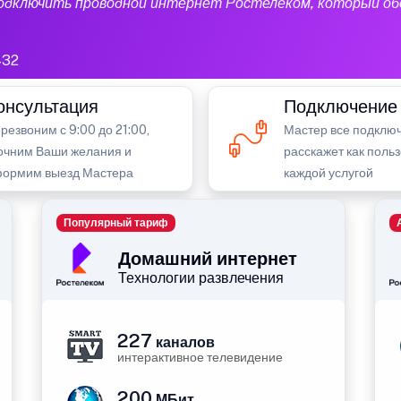
подключить проводной интернет Ростелеком, который об
432
онсультация
Подключение
резвоним с 9:00 до 21:00,
Мастер все подключ
очним Ваши желания и
расскажет как поль
ормим выезд Мастера
каждой услугой
Популярный тариф
Домашний интернет
Технологии развлечения
227
каналов
интерактивное телевидение
200
МБит