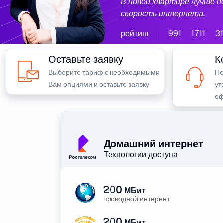
В новой квартире лучше 
скорость интернета.
рейтинг
991
1711
3
Оставьте заявку
К
Выберите тариф с необходимыми
Пе
Вам опциями и оставьте заявку
ут
оф
Домашний интернет
Технологии доступа
200
МБит
проводной интернет
200
МБит