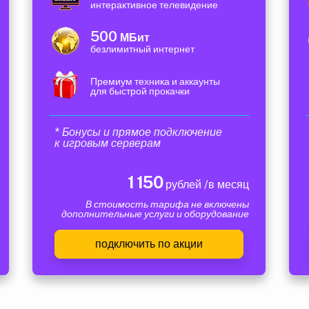
интерактивное телевидение
500
МБит
безлимитный интернет
Премиум техника и аккаунты
для быстрой прокачки
* Бонусы и прямое подключение
к игровым серверам
1 150
рублей /в месяц
В стоимость тарифа не включены
дополнительные услуги и оборудование
подключить по акции