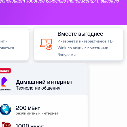
еспечивает хорошее качество телевидения и высокую
Вместе выгоднее
ит и
Интернет и интерактивное ТВ
зоваться
Wink по акции с приятными
бонусами
Акция
Домашний интернет
Технологии общения
200
МБит
безлимитный интернет
1000
минут