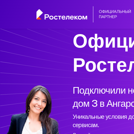
Офици
Росте
Подключили но
дом 3 в Ангар
Уникальные условия до
сервисам.