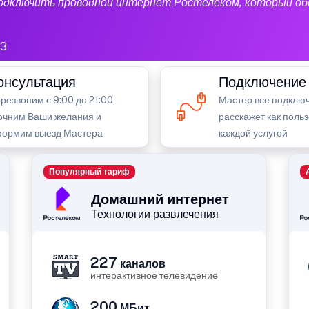
подключить проводной интернет Ростелеком, который об
13
онсультация
Подключение
резвоним с 9:00 до 21:00,
Мастер все подключ
очним Ваши желания и
расскажет как поль
ормим выезд Мастера
каждой услугой
Популярный тариф
Домашний интернет
Технологии развлечения
227
каналов
интерактивное телевидение
200
МБит