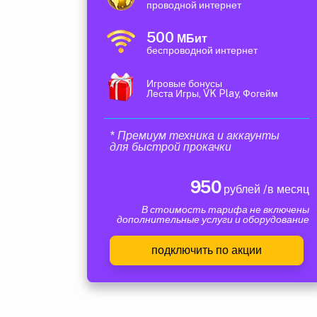
проводной интернет
500
МБит
беспроводной интернет
Игровые бонусы
Леста Игры, VK Play, Фогейм
* Премиум техника и аккаунты
для быстрой прокачки
950
рублей /в месяц
В стоимость тарифа не включены
дополнительные услуги и оборудование
подключить по акции