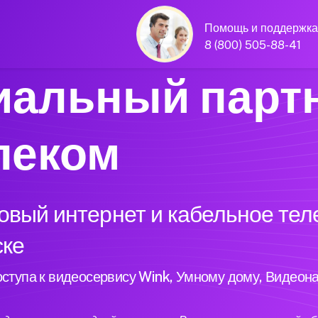
Помощь и поддержка
8 (800) 505-88-41
альный парт
леком
вый интернет и кабельное тел
ске
ступа к видеосервису Wink, Умному дому, Видеон