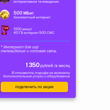
интерактивное телевидение
500
МБит
безлимитный интернет
1000 минут
40 ГБ интернет 500 СМС
* Интернет для игр
телевидение и сотовая связь
1 350
рублей /в месяц
В стоимость тарифа не включены
дополнительные услуги и оборудование
подключить по акции