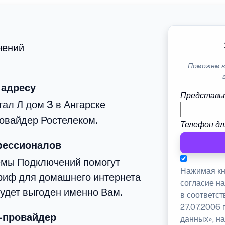
чений
Поможем в
 адресу
Представь
тал Л дом 3 в Ангарске
овайдер Ростелеком.
Телефон дл
фессионалов
емы Подключений помогут
Нажимая кн
риф для домашнего интернета
согласие н
будет выгоден именно Вам.
в соответс
27.07.2006
-провайдер
данных», на