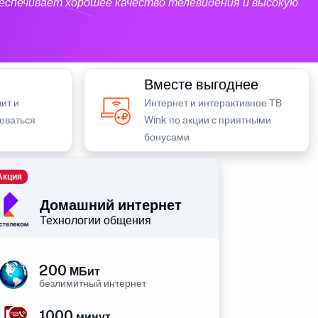
еспечивает хорошее качество телевидения и высокую
Вместе выгоднее
ит и
Интернет и интерактивное ТВ
зоваться
Wink по акции с приятными
бонусами
Акция
Домашний интернет
Технологии общения
200
МБит
безлимитный интернет
1000
минут