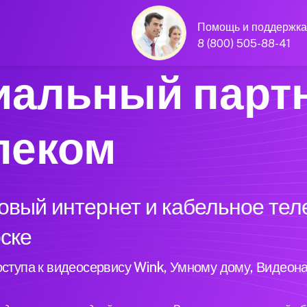
Помощь и поддержка
8 (800) 505-88-41
альный парт
леком
вый интернет и кабельное теле
рске
ступа к видеосервису Wink, Умному дому, Видеон