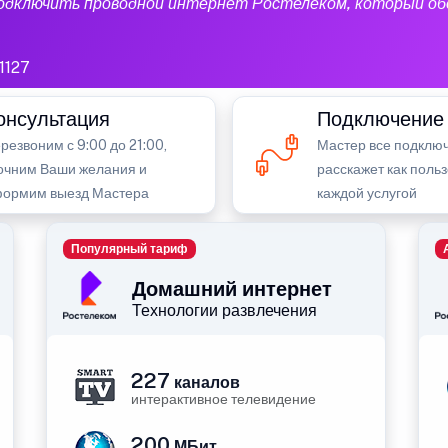
подключить проводной интернет Ростелеком, который об
1127
онсультация
Подключение
резвоним с 9:00 до 21:00,
Мастер все подключ
очним Ваши желания и
расскажет как поль
ормим выезд Мастера
каждой услугой
Популярный тариф
Домашний интернет
Технологии развлечения
227
каналов
интерактивное телевидение
200
МБит