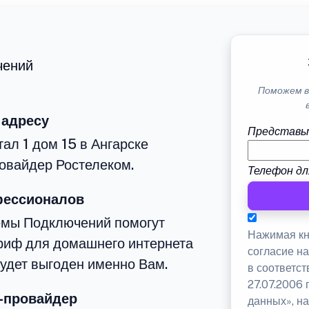
чений
Поможем в
 адресу
Представь
ал 1 дом 15 в Ангарске
овайдер Ростелеком.
Телефон дл
фессионалов
емы Подключений помогут
Нажимая кн
риф для домашнего интернета
согласие н
будет выгоден именно Вам.
в соответс
27.07.2006
-провайдер
данных», на