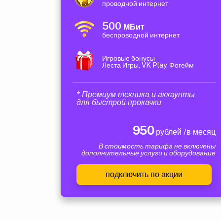
проводной интернет
500
МБит
беспроводной интернет
Игровые бонусы
Леста Игры, VK Play, Фогейм
* Премиум техника и аккаунты
для быстрой прокачки
950
рублей /в месяц
В стоимость тарифа не включены
дополнительные услуги и оборудование
подключить по акции