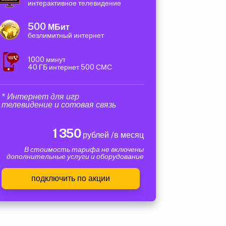
интерактивное телевидение
500
МБит
безлимитный интернет
1000 минут
40 ГБ интернет 500 СМС
* Интернет для игр
телевидение и сотовая связь
1 350
рублей /в месяц
В стоимость тарифа не включены
дополнительные услуги и оборудование
подключить по акции