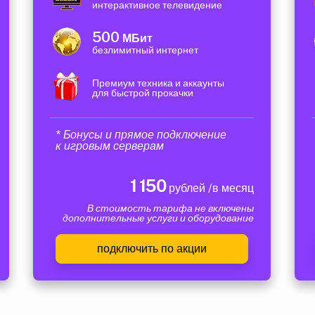
интерактивное телевидение
500
МБит
безлимитный интернет
Премиум техника и аккаунты
для быстрой прокачки
* Бонусы и прямое подключение
к игровым серверам
1 150
рублей /в месяц
В стоимость тарифа не включены
дополнительные услуги и оборудование
подключить по акции