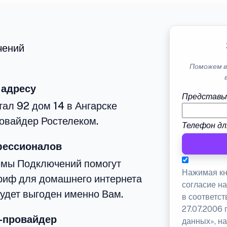
чений
Поможем в
 адресу
Представь
тал 92 дом 14 в Ангарске
овайдер Ростелеком.
Телефон дл
фессионалов
емы Подключений помогут
Нажимая кн
риф для домашнего интернета
согласие н
будет выгоден именно Вам.
в соответс
27.07.2006
-провайдер
данных», на