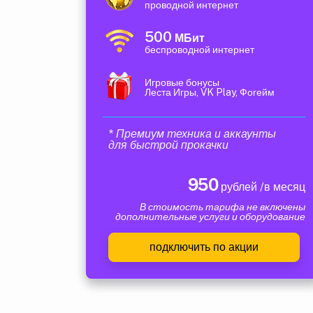
проводной интернет
500
МБит
беспроводной интернет
Игровые бонусы
Леста Игры, VK Play, Фогейм
* Премиум техника и аккаунты
для быстрой прокачки
950
рублей /в месяц
В стоимость тарифа не включены
дополнительные услуги и оборудование
подключить по акции