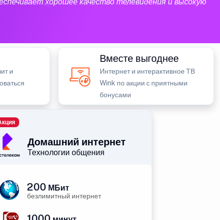
еспечивает хорошее качество телевидения и высокую
Вместе выгоднее
ит и
Интернет и интерактивное ТВ
зоваться
Wink по акции с приятными
бонусами
Акция
Домашний интернет
Технологии общения
200
МБит
безлимитный интернет
1000
минут