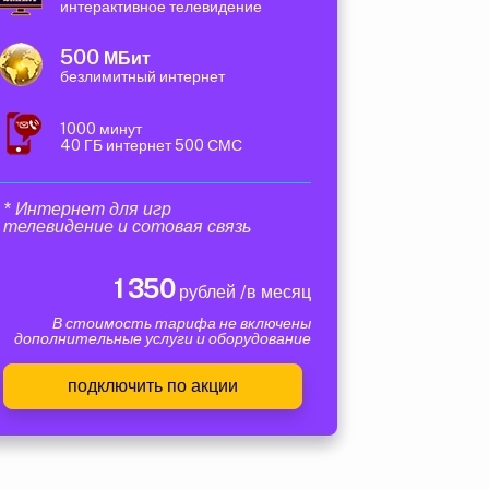
интерактивное телевидение
500
МБит
безлимитный интернет
1000 минут
40 ГБ интернет 500 СМС
* Интернет для игр
телевидение и сотовая связь
1 350
рублей /в месяц
В стоимость тарифа не включены
дополнительные услуги и оборудование
подключить по акции