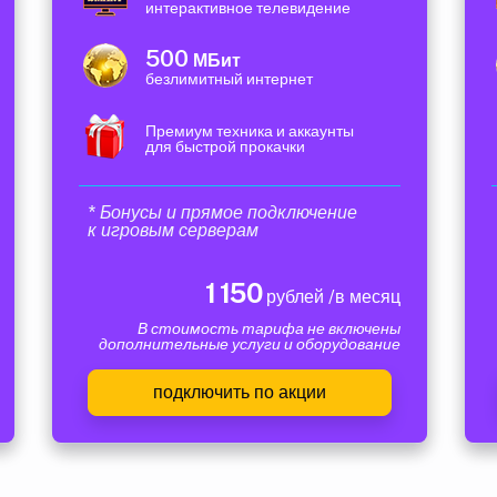
интерактивное телевидение
500
МБит
безлимитный интернет
Премиум техника и аккаунты
для быстрой прокачки
* Бонусы и прямое подключение
к игровым серверам
1 150
рублей /в месяц
В стоимость тарифа не включены
дополнительные услуги и оборудование
подключить по акции