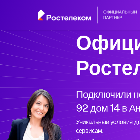
Офици
Росте
Подключили но
92 дом 14 в А
Уникальные условия до
сервисам.