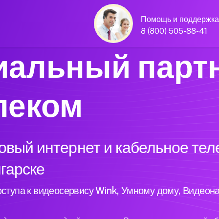
Помощь и поддержка
8 (800) 505-88-41
альный парт
леком
вый интернет и кабельное тел
нгарске
ступа к видеосервису Wink, Умному дому, Видеон