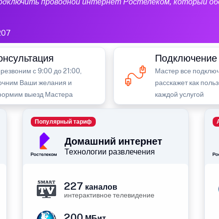
подключить проводной интернет Ростелеком, который об
207
онсультация
Подключение
резвоним с 9:00 до 21:00,
Мастер все подключ
очним Ваши желания и
расскажет как поль
ормим выезд Мастера
каждой услугой
Популярный тариф
Домашний интернет
Технологии развлечения
227
каналов
интерактивное телевидение
200
МБит