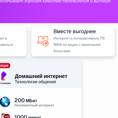
еспечивает хорошее качество телевидения и высокую
Вместе выгоднее
ит и
Интернет и интерактивное ТВ
зоваться
Wink по акции с приятными
бонусами
Акция
Домашний интернет
Технологии общения
200
МБит
безлимитный интернет
1000
минут