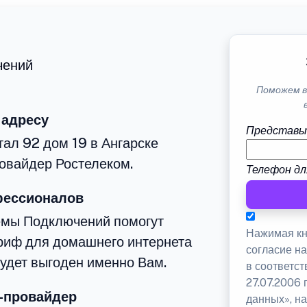
чений
Поможем в
 адресу
Представь
тал 92 дом 19 в Ангарске
овайдер Ростелеком.
Телефон дл
фессионалов
емы Подключений помогут
Нажимая кн
риф для домашнего интернета
согласие н
будет выгоден именно Вам.
в соответс
27.07.2006
-провайдер
данных», на