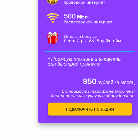
проводной интернет
500
МБит
беспроводной интернет
Игровые бонусы
Леста Игры, VK Play, Фогейм
* Премиум техника и аккаунты
для быстрой прокачки
950
рублей /в месяц
В стоимость тарифа не включены
дополнительные услуги и оборудование
подключить по акции