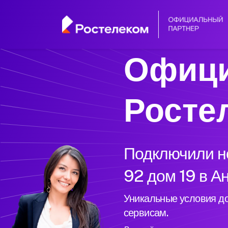
Офици
Росте
Подключили но
92 дом 19 в А
Уникальные условия до
сервисам.