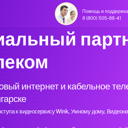
Помощь и поддержка
8 (800) 505-88-41
альный парт
леком
вый интернет и кабельное тел
нгарске
ступа к видеосервису Wink, Умному дому, Видеон