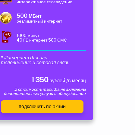
интерактивное телевидение
500
МБит
безлимитный интернет
1000 минут
40 ГБ интернет 500 СМС
* Интернет для игр
телевидение и сотовая связь
1 350
рублей /в месяц
В стоимость тарифа не включены
дополнительные услуги и оборудование
подключить по акции