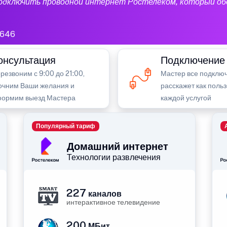
подключить проводной интернет Ростелеком, который об
646
онсультация
Подключение
резвоним с 9:00 до 21:00,
Мастер все подключ
очним Ваши желания и
расскажет как поль
ормим выезд Мастера
каждой услугой
Популярный тариф
Домашний интернет
Технологии развлечения
227
каналов
интерактивное телевидение
200
МБит