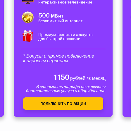
интерактивное телевидение
500
МБит
безлимитный интернет
Премиум техника и аккаунты
для быстрой прокачки
* Бонусы и прямое подключение
к игровым серверам
1 150
рублей /в месяц
В стоимость тарифа не включены
дополнительные услуги и оборудование
подключить по акции