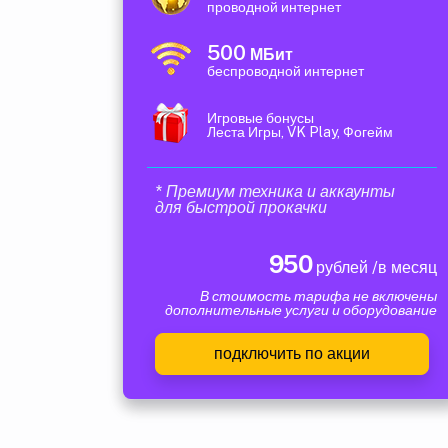
проводной интернет
500
МБит
беспроводной интернет
Игровые бонусы
Леста Игры, VK Play, Фогейм
* Премиум техника и аккаунты
для быстрой прокачки
950
рублей /в месяц
В стоимость тарифа не включены
дополнительные услуги и оборудование
подключить по акции