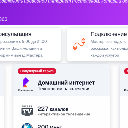
подключить проводной интернет Ростелеком, который об
363
онсультация
Подключение
резвоним с 9:00 до 21:00,
Мастер все подключ
очним Ваши желания и
расскажет как поль
ормим выезд Мастера
каждой услугой
Популярный тариф
Домашний интернет
Технологии развлечения
227
каналов
интерактивное телевидение
200
МБит