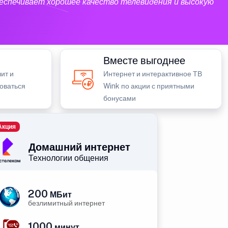
еспечивает хорошее качество телевидения и высокую
Вместе выгоднее
ит и
Интернет и интерактивное ТВ
зоваться
Wink по акции с приятными
бонусами
Акция
Домашний интернет
Технологии общения
200
МБит
безлимитный интернет
1000
минут