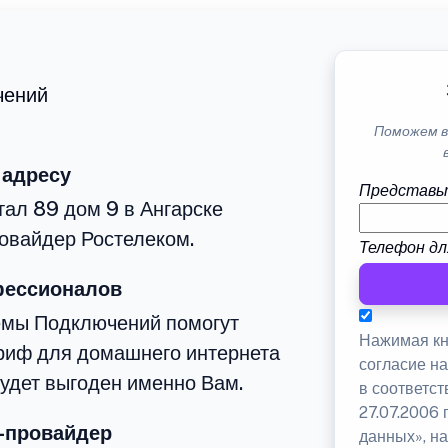
чений
Поможем в
 адресу
Представь
тал 89 дом 9 в Ангарске
овайдер Ростелеком.
Телефон дл
фессионалов
емы Подключений помогут
Нажимая кн
риф для домашнего интернета
согласие н
будет выгоден именно Вам.
в соответс
27.07.2006
-провайдер
данных», на