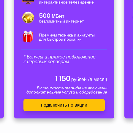
интерактивное телевидение
500
МБит
безлимитный интернет
Премиум техника и аккаунты
для быстрой прокачки
* Бонусы и прямое подключение
к игровым серверам
1 150
рублей /в месяц
В стоимость тарифа не включены
дополнительные услуги и оборудование
подключить по акции