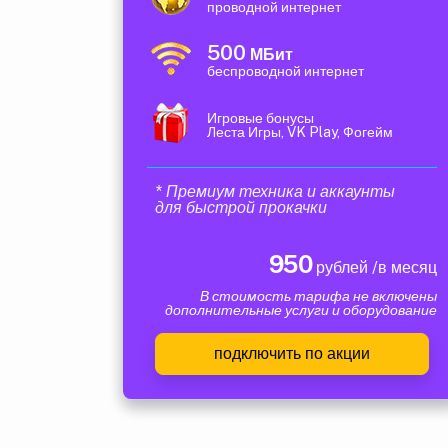
проводной интернет
500
МБит
беспроводной интернет
Игровые бонусы
Леста Игры, VK Play, Фогейм
* Премиум техника и аккаунты
для быстрой прокачки
950
рублей /в месяц
В стоимость тарифа не включены
дополнительные услуги и оборудование
подключить по акции