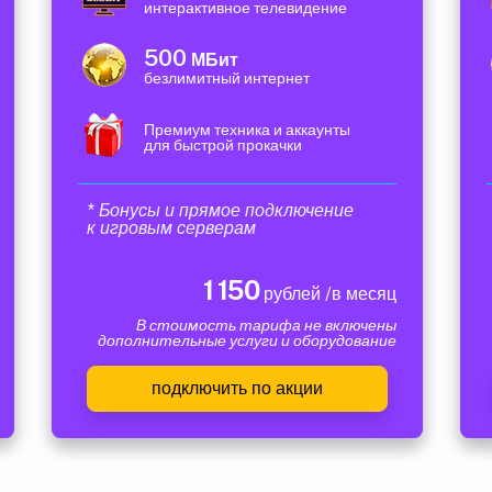
интерактивное телевидение
500
МБит
безлимитный интернет
Премиум техника и аккаунты
для быстрой прокачки
* Бонусы и прямое подключение
к игровым серверам
1 150
рублей /в месяц
В стоимость тарифа не включены
дополнительные услуги и оборудование
подключить по акции