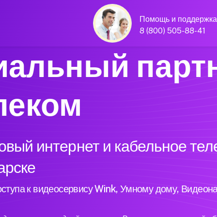
Помощь и поддержка
8 (800) 505-88-41
альный парт
леком
вый интернет и кабельное тел
гарске
ступа к видеосервису Wink, Умному дому, Видеон