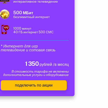
интерактивное телевидение
500
МБит
безлимитный интернет
1000 минут
40 ГБ интернет 500 СМС
* Интернет для игр
телевидение и сотовая связь
1 350
рублей /в месяц
В стоимость тарифа не включены
дополнительные услуги и оборудование
подключить по акции