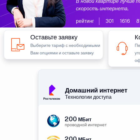
В новой квартире лучше 
скорость интернета.
рейтинг
301
1616
8
Оставьте заявку
К
Выберите тариф с необходимыми
Пе
Вам опциями и оставьте заявку
ут
оф
Домашний интернет
Технологии доступа
200
МБит
проводной интернет
200
МБит