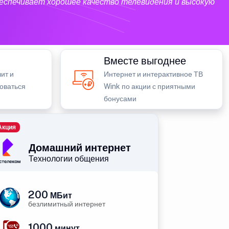
еспечивает хорошее качество телевидения и высокую
Вместе выгоднее
ит и
Интернет и интерактивное ТВ
зоваться
Wink по акции с приятными
бонусами
Акция
Домашний интернет
Технологии общения
200
МБит
безлимитный интернет
1000
минут