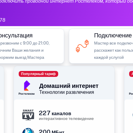
подключить проводной интернет Ростелеком, который об
78
онсультация
Подключение
резвоним с 9:00 до 21:00,
Мастер все подключ
очним Ваши желания и
расскажет как поль
ормим выезд Мастера
каждой услугой
Популярный тариф
Домашний интернет
Технологии развлечения
227
каналов
интерактивное телевидение
200
МБит