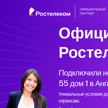
Офици
Росте
Подключили но
55 дом 1 в Ан
Уникальные условия до
сервисам.