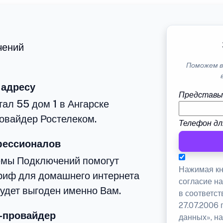
чений
Поможем в
 адресу
Представь
тал 55 дом 1 в Ангарске
овайдер Ростелеком.
Телефон дл
фессионалов
емы Подключений помогут
Нажимая кн
риф для домашнего интернета
согласие н
будет выгоден именно Вам.
в соответс
27.07.2006
-провайдер
данных», на