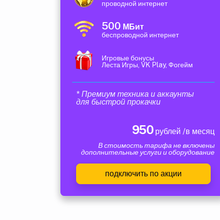
проводной интернет
500
МБит
беспроводной интернет
Игровые бонусы
Леста Игры, VK Play, Фогейм
* Премиум техника и аккаунты
для быстрой прокачки
950
рублей /в месяц
В стоимость тарифа не включены
дополнительные услуги и оборудование
подключить по акции