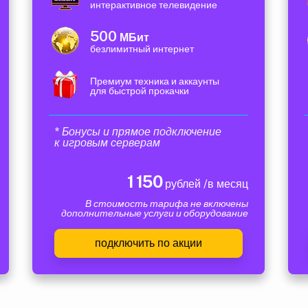
интерактивное телевидение
500
МБит
безлимитный интернет
Премиум техника и аккаунты
для быстрой прокачки
* Бонусы и прямое подключение
к игровым серверам
1 150
рублей /в месяц
В стоимость тарифа не включены
дополнительные услуги и оборудование
подключить по акции