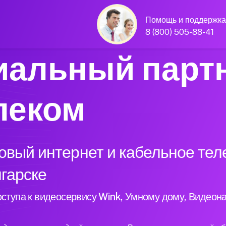
Помощь и поддержка
8 (800) 505-88-41
альный парт
леком
вый интернет и кабельное тел
нгарске
ступа к видеосервису Wink, Умному дому, Видеон