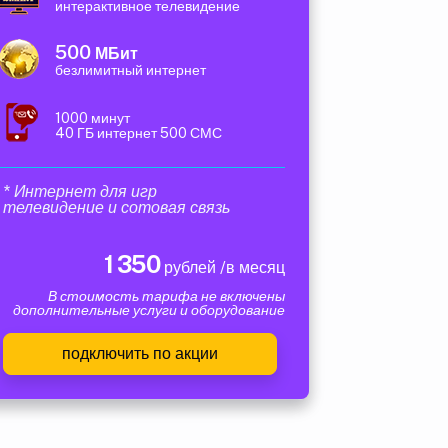
интерактивное телевидение
500
МБит
безлимитный интернет
1000 минут
40 ГБ интернет 500 СМС
* Интернет для игр
телевидение и сотовая связь
1 350
рублей /в месяц
В стоимость тарифа не включены
дополнительные услуги и оборудование
подключить по акции