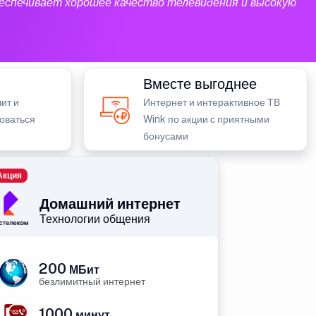
еспечивает хорошее качество телевидения и высокую
Вместе выгоднее
ит и
Интернет и интерактивное ТВ
зоваться
Wink по акции с приятными
бонусами
Акция
Домашний интернет
Технологии общения
200
МБит
безлимитный интернет
1000
минут