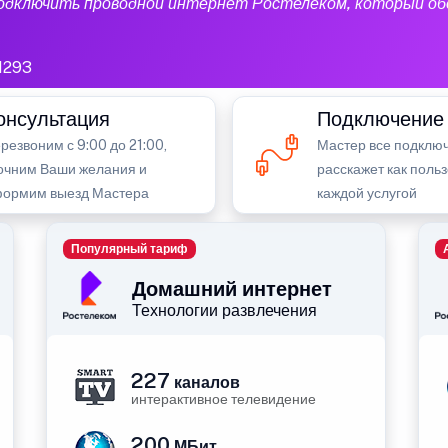
подключить проводной интернет Ростелеком, который об
1293
онсультация
Подключение
резвоним с 9:00 до 21:00,
Мастер все подключ
очним Ваши желания и
расскажет как поль
ормим выезд Мастера
каждой услугой
Популярный тариф
Домашний интернет
Технологии развлечения
227
каналов
интерактивное телевидение
200
МБит