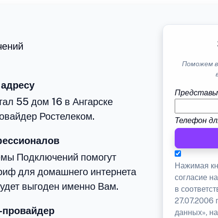
чений
Поможем в
 адресу
Представь
тал 55 дом 16 в Ангарске
овайдер Ростелеком.
Телефон дл
фессионалов
емы Подключений помогут
Нажимая кн
риф для домашнего интернета
согласие н
будет выгоден именно Вам.
в соответс
27.07.2006
-провайдер
данных», на