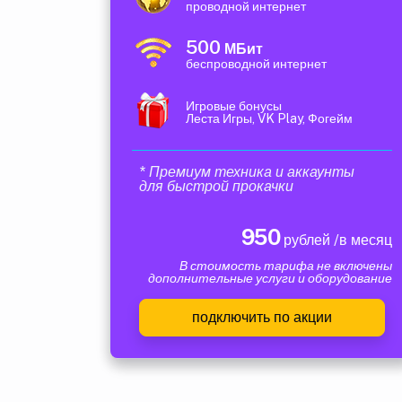
проводной интернет
500
МБит
беспроводной интернет
Игровые бонусы
Леста Игры, VK Play, Фогейм
* Премиум техника и аккаунты
для быстрой прокачки
950
рублей /в месяц
В стоимость тарифа не включены
дополнительные услуги и оборудование
подключить по акции