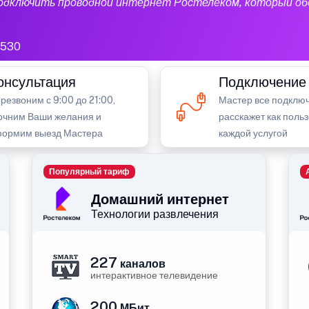
подключить проводной интернет Ростелеком, который об
1530
онсультация
Подключение
резвоним с 9:00 до 21:00,
Мастер все подключ
очним Ваши желания и
расскажет как поль
ормим выезд Мастера
каждой услугой
Популярный тариф
Домашний интернет
Технологии развлечения
227
каналов
интерактивное телевидение
200
МБит