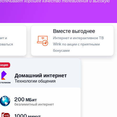
еспечивает хорошее качество телевидения и высокую
Вместе выгоднее
ит и
Интернет и интерактивное ТВ
зоваться
Wink по акции с приятными
бонусами
Акция
Домашний интернет
Технологии общения
200
МБит
безлимитный интернет
1000
минут