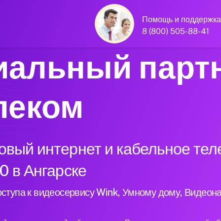
Помощь и поддержка
8 (800) 505-88-41
альный парт
леком
вый интернет и кабельное тел
0 в Ангарске
ступа к видеосервису Wink, Умному дому, Видеон