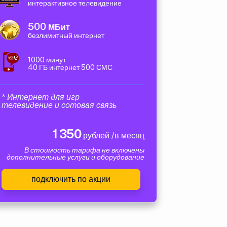
интерактивное телевидение
500
МБит
безлимитный интернет
1000 минут
40 ГБ интернет 500 СМС
* Интернет для игр
телевидение и сотовая связь
1 350
рублей /в месяц
В стоимость тарифа не включены
дополнительные услуги и оборудование
подключить по акции