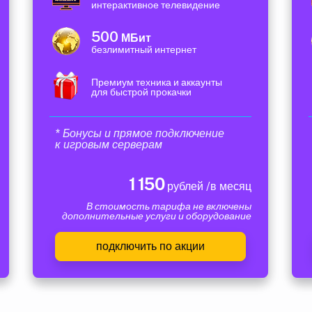
интерактивное телевидение
500
МБит
безлимитный интернет
Премиум техника и аккаунты
для быстрой прокачки
* Бонусы и прямое подключение
к игровым серверам
1 150
рублей /в месяц
В стоимость тарифа не включены
дополнительные услуги и оборудование
подключить по акции