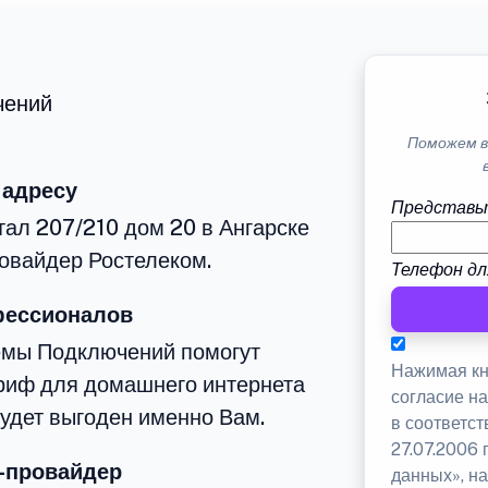
чений
Поможем в
 адресу
Представь
тал 207/210 дом 20 в Ангарске
овайдер Ростелеком.
Телефон дл
фессионалов
емы Подключений помогут
Нажимая кн
риф для домашнего интернета
согласие н
будет выгоден именно Вам.
в соответс
27.07.2006
-провайдер
данных», на