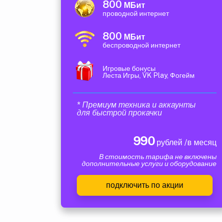
800
МБит
проводной интернет
800
МБит
беспроводной интернет
Игровые бонусы
Леста Игры, VK Play, Фогейм
* Премиум техника и аккаунты
для быстрой прокачки
990
рублей /в месяц
В стоимость тарифа не включены
дополнительные услуги и оборудование
подключить по акции