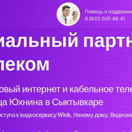
Помощь и поддержка
8 (800) 505-88-41
альный парт
леком
вый интернет и кабельное тел
ица Юхнина в Сыктывкаре
ступа к видеосервису Wink, Умному дому, Видеон