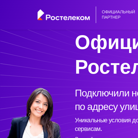
Офици
Росте
Подключили но
по адресу ул
Уникальные условия до
сервисам.