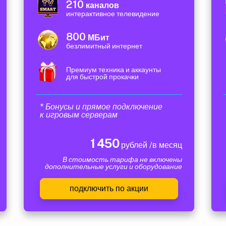
210
каналов
интерактивное телевидение
800
МБит
безлимитный интернет
Премиум техника и аккаунты
для быстрой прокачки
* Бонусы и прямое подключение
к игровым серверам
1 450
рублей /в месяц
В стоимость тарифа не включены
дополнительные услуги и оборудование
подключить по акции