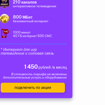
210
каналов
интерактивное телевидение
800
МБит
безлимитный интернет
1000 минут
40 ГБ интернет 500 СМС
* Интернет для игр
телевидение и сотовая связь
1 450
рублей /в месяц
В стоимость тарифа не включены
дополнительные услуги и оборудование
подключить по акции