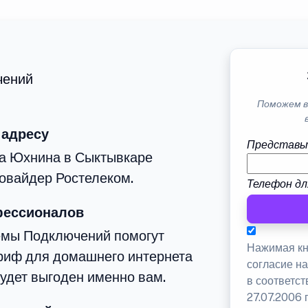
чений
Поможем в
 адресу
Представь
ца Юхнина в Сыктывкаре
овайдер Ростелеком.
Телефон дл
фессионалов
емы Подключений помогут
Нажимая кн
риф для домашнего интернета
согласие н
будет выгоден именно вам.
в соответс
27.07.2006