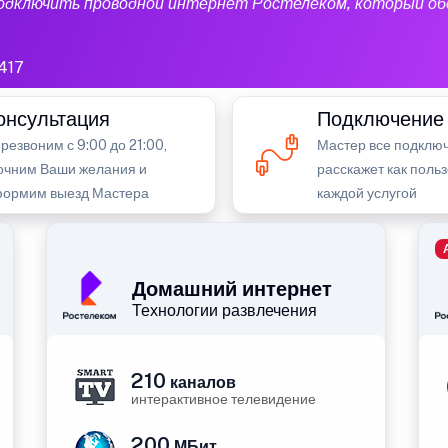
подключить проводной интернет Ростелеком, который об
417
онсультация
Подключение
резвоним с 9:00 до 21:00,
Мастер все подключ
очним Ваши желания и
расскажет как поль
ормим выезд Мастера
каждой услугой
Домашний интернет
Технологии развлечения
210
каналов
интерактивное телевидение
200
МБит