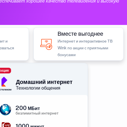
еспечивает хорошее качество телевидения и высокую
Вместе выгоднее
ит и
Интернет и интерактивное ТВ
зоваться
Wink по акции с приятными
бонусами
Акция
Домашний интернет
Технологии общения
200
МБит
безлимитный интернет
1000
минут