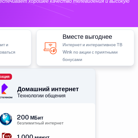
еспечивает хорошее качество телевидения и высокую
Вместе выгоднее
ит и
Интернет и интерактивное ТВ
зоваться
Wink по акции с приятными
бонусами
Акция
Домашний интернет
Технологии общения
200
МБит
безлимитный интернет
1 000
минут