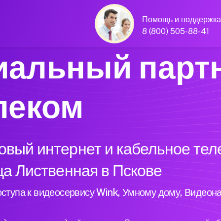
Помощь и поддержка
8 (800) 505-88-41
альный парт
леком
вый интернет и кабельное тел
ца Лиственная в Пскове
ступа к видеосервису Wink, Умному дому, Видеон