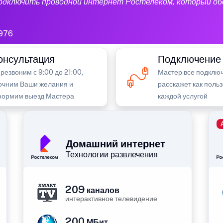
подключить проводной интернет Ростелеком, который об
976
онсультация
Подключение
резвоним с 9:00 до 21:00,
Мастер все подключ
очним Ваши желания и
расскажет как поль
ормим выезд Мастера
каждой услугой
Домашний интернет
Технологии развлечения
209
каналов
интерактивное телевидение
200
МБит