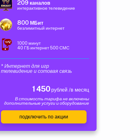
209
каналов
интерактивное телевидение
800
МБит
безлимитный интернет
1000 минут
40 ГБ интернет 500 СМС
* Интернет для игр
телевидение и сотовая связь
1 450
рублей /в месяц
В стоимость тарифа не включены
дополнительные услуги и оборудование
подключить по акции