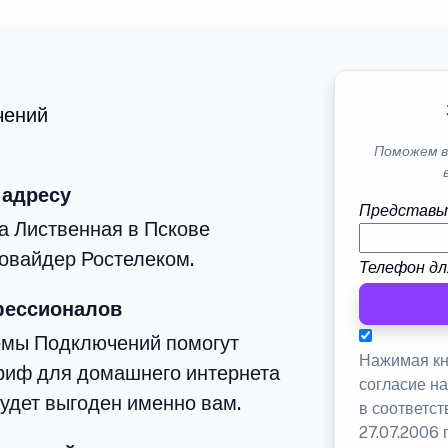
чений
Поможем в
 адресу
Представь
а Лиственная в Пскове
овайдер Ростелеком.
Телефон дл
фессионалов
емы Подключений помогут
Нажимая кн
риф для домашнего интернета
согласие н
будет выгоден именно вам.
в соответс
27.07.2006