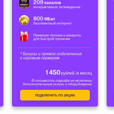
209
каналов
интерактивное телевидение
800
МБит
безлимитный интернет
Премиум техника и аккаунты
для быстрой прокачки
* Бонусы и прямое подключение
к игровым серверам
1 450
рублей /в месяц
В стоимость тарифа не включены
дополнительные услуги и оборудование
подключить по акции