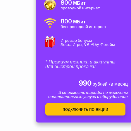
800
МБит
проводной интернет
800
МБит
беспроводной интернет
Игровые бонусы
Леста Игры, VK Play, Фогейм
* Премиум техника и аккаунты
для быстрой прокачки
990
рублей /в месяц
В стоимость тарифа не включены
дополнительные услуги и оборудование
подключить по акции