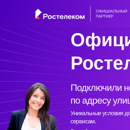
Офици
Росте
Подключили но
по адресу ули
Уникальные условия до
сервисам.