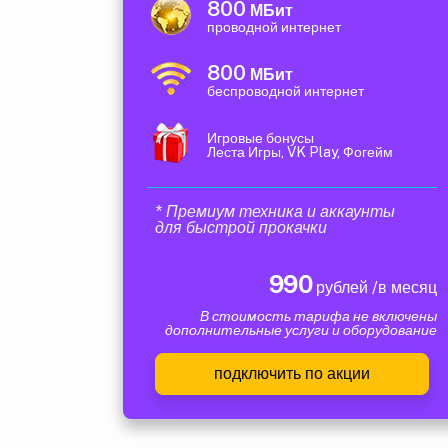
800
МБит
проводной интернет
800
МБит
беспроводной интернет
Игровые бонусы
Леста Игры, VK Play, Фогейм
* Премиум техника и аккаунты
для быстрой прокачки
990
рублей /в месяц
В стоимость тарифа не включены
дополнительные услуги и оборудование
подключить по акции