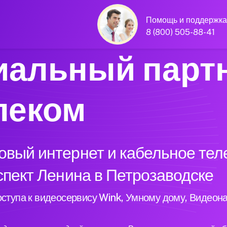
Помощь и поддержка
8 (800) 505-88-41
альный парт
леком
вый интернет и кабельное тел
спект Ленина в Петрозаводске
ступа к видеосервису Wink, Умному дому, Видеон