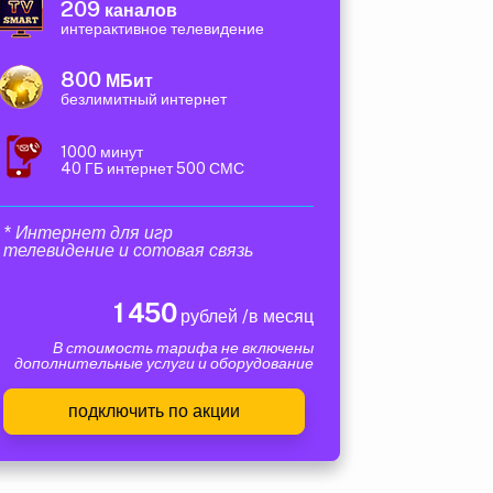
209
каналов
интерактивное телевидение
800
МБит
безлимитный интернет
1000 минут
40 ГБ интернет 500 СМС
* Интернет для игр
телевидение и сотовая связь
1 450
рублей /в месяц
В стоимость тарифа не включены
дополнительные услуги и оборудование
подключить по акции