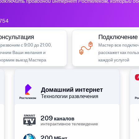
подключить проводной интернет Ростелеком, который об
754
онсультация
Подключение
резвоним с 9:00 до 21:00,
Мастер все подключ
очним Ваши желания и
расскажет как поль
ормим выезд Мастера
каждой услугой
Домашний интернет
Технологии развлечения
209
каналов
интерактивное телевидение
200
МБит