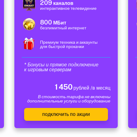
209
каналов
интерактивное телевидение
800
МБит
безлимитный интернет
Премиум техника и аккаунты
для быстрой прокачки
* Бонусы и прямое подключение
к игровым серверам
1 450
рублей /в месяц
В стоимость тарифа не включены
дополнительные услуги и оборудование
подключить по акции