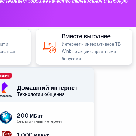
еспечивает хорошее качество телевидения и высокую
Вместе выгоднее
ит и
Интернет и интерактивное ТВ
зоваться
Wink по акции с приятными
бонусами
Акция
Домашний интернет
Технологии общения
200
МБит
безлимитный интернет
1 000
минут