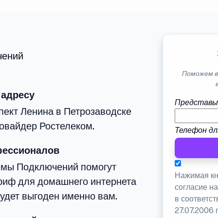
чений
Поможем в
 адресу
Представь
пект Ленина в Петрозаводске
овайдер Ростелеком.
Телефон дл
фессионалов
емы Подключений помогут
Нажимая кн
риф для домашнего интернета
согласие н
будет выгоден именно вам.
в соответс
27.07.2006