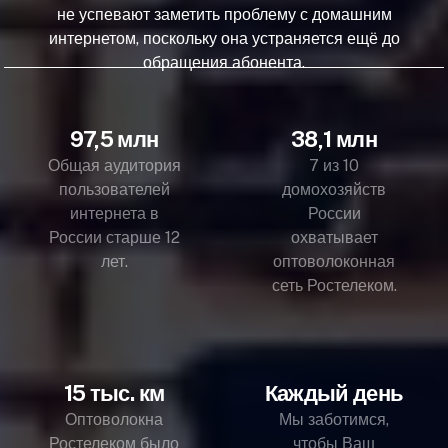
не успевают заметить проблему с домашним
интернетом, поскольку она устраняется ещё до
обращения абонента.
97,5 млн
38,1 млн
Общая аудитория
7 из 10
пользователей
домохозяйств
интернета в
России
России старше 12
охватывает
лет.
оптоволоконная
сеть Ростелеком.
15 тыс. км
Каждый день
Оптоволокна
Мы заботимся,
Ростелеком было
чтобы Ваш