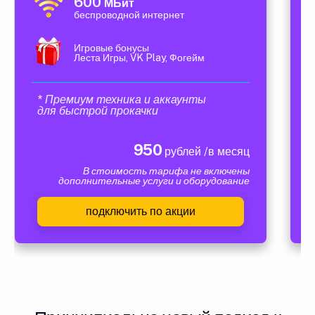
600
МБит
беспроводной интернет
Игровые бонусы
Леста Игры, VK Play, Фогейм
* Премиум техника и аккаунты
для быстрой прокачки
950
рублей /в месяц
В стоимость тарифа не включены
дополнительные услуги и оборудование
подключить по акции