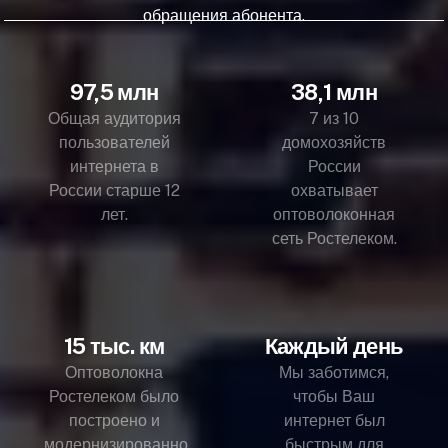
обращения абонента.
97,5 млн
38,1 млн
Общая аудитория
7 из 10
пользователей
домохозяйств
интернета в
России
России старше 12
охватывает
лет.
оптоволоконная
сеть Ростелеком.
15 тыс. км
Каждый день
Оптоволокна
Мы заботимся,
Ростелеком было
чтобы Ваш
построено и
интернет был
модернизированно
быстрым для