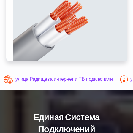
улица Радищева интернет и ТВ подключили
у
Единая Система
Подключений