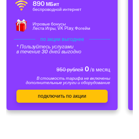
890
МБит
беспроводной интернет
Игровые бонусы
Леста Игры, VK Play, Фогейм
по акции выгоднее
* Пользуйтесь услугами
в течение 30 дней выгодно
0
950 рублей
/в месяц
В стоимость тарифа не включены
дополнительные услуги и оборудование
подключить по акции