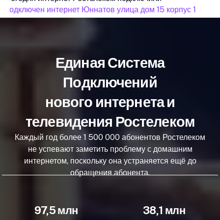
подключен интернет Юннатов улица дом 15 корпус 1
по
Единая Система
Подключений
нового интернета и
телевидения Ростелеком
Каждый год более 1 500 000 абонентов Ростелеком
не успевают заметить проблему с домашним
интернетом, поскольку она устраняется ещё до
обращения абонента.
97,5 млн
38,1 млн