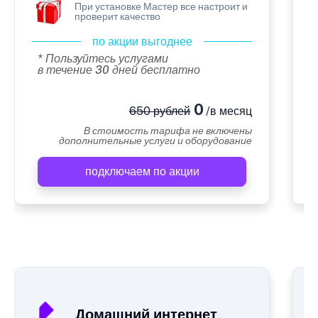
При установке Мастер все настроит и
проверит качество
по акции выгоднее
* Пользуйтесь услугами
в течение 30 дней бесплатно
0
650 рублей
/в месяц
В стоимость тарифа не включены
дополнительные услуги и оборудование
подключаем по акции
А
Домашний интернет