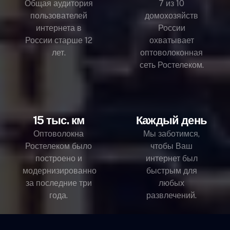
Общая аудитория
7 из 10
пользователей
домохозяйств
интернета в
России
России старше 12
охватывает
лет.
оптоволоконная
сеть Ростелеком.
15 тыс. км
Каждый день
Оптоволокна
Мы заботимся,
Ростелеком было
чтобы Ваш
построено и
интернет был
модернизированно
быстрым для
за последние три
любых
года.
развлечений.